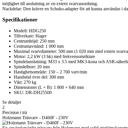
möjlighet till anslutning av en extern svarvanordning.
Nackdelar: Den kräver en Schuko-adapter för att kunna användas i da
Specifikationer
Modell: HDG250
Tillverkare: Hager
Centrumhöjd: 250 mm
Centrumavstånd: 1 000 mm
Maximal svarvdiameter: 500 mm (1 020 mm med extern svarva
Motor: 2,2 kW (3 hk) med frekvensomriktare
Spindelanslutning: M33 x 3.5 med MK3-kona och ASR-säkerhe
Spindelborr: 20 mm
Hastighetsområde: 150 – 2 700 varv/min
Handstöd övre del: 300 mm
Vikt: 270 kg
Dimensioner (L × B): 1 800 × 640 mm
SKU: DR-DH25500
Se detaljer
2
Precision i trä
Holzmann Träsvarv - D460F - 230V
En användarvänlig träsvarv från Holzmann med solid gjutjärnskonstruk