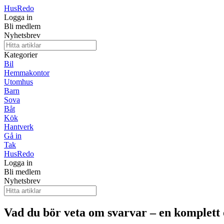
Hus
Redo
Logga in
Bli medlem
Nyhetsbrev
Kategorier
Bil
Hemmakontor
Utomhus
Barn
Sova
Båt
Kök
Hantverk
Gå in
Tak
Hus
Redo
Logga in
Bli medlem
Nyhetsbrev
Vad du bör veta om svarvar – en komplett 