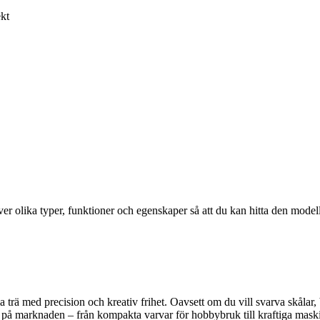
ekt
ver olika typer, funktioner och egenskaper så att du kan hitta den modell
a trä med precision och kreativ frihet. Oavsett om du vill svarva skålar,
å marknaden – från kompakta varvar för hobbybruk till kraftiga maskine