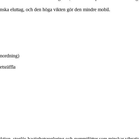
nska eluttag, och den höga vikten gör den mindre mobil.
nordning)
tsräffla
tion, steglös hastighetsreglering och gummifötter som minskar vibratio