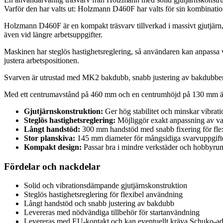
Varför den har valts ut: Holzmann D460F har valts för sin kombinatio
Holzmann D460F är en kompakt träsvarv tillverkad i massivt gjutjärn, 
även vid längre arbetsuppgifter.
Maskinen har steglös hastighetsreglering, så användaren kan anpassa va
justera arbetspositionen.
Svarven är utrustad med MK2 bakdubb, snabb justering av bakdubben oc
Med ett centrumavstånd på 460 mm och en centrumhöjd på 130 mm är 
Gjutjärnskonstruktion:
Ger hög stabilitet och minskar vibrati
Steglös hastighetsreglering:
Möjliggör exakt anpassning av va
Långt handstöd:
300 mm handstöd med snabb fixering för flexi
Stor planskiva:
145 mm diameter för mångsidiga svarvuppgifte
Kompakt design:
Passar bra i mindre verkstäder och hobbyru
Fördelar och nackdelar
Solid och vibrationsdämpande gjutjärnskonstruktion
Steglös hastighetsreglering för flexibel användning
Långt handstöd och snabb justering av bakdubb
Levereras med nödvändiga tillbehör för startanvändning
Levereras med EU-kontakt och kan eventuellt kräva Schuko-ada