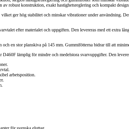
n av robust konstruktion, exakt hastighetsreglering och kompakt design
vilket ger hög stabilitet och minskar vibrationer under användning. Den
rvtalet efter materialet och uppgiften. Den levereras med ett extra lån
h en stor planskiva på 145 mm. Gummifötterna bidrar till att minimera 
D460F lämplig för mindre och medelstora svarvuppgifter. Den leverer
oner.
rvtal.
bel arbetsposition.
r.
m.
pter för svenska eluttag