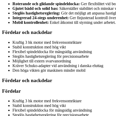
Roterande och glidande spindeldocka:
Ger flexibilitet vid b
Gjutet bädd och solid bas:
Säkerställer stabilitet och minskar v
Steglös hastighetsreglering:
Gör det möjligt att anpassa hastigh
Integrerad 24-stegs underenhet:
Ger finjusterad kontroll öve
Mobil kontrollenhet:
Enkel åtkomst till styrning under arbetet.
Fördelar och nackdelar
Kraftig 3 hk motor med frekvensomriktare
Stabil konstruktion med hög vikt
Flexibel spindeldocka för mångsidig användning
Steglös hastighetsreglering för precisionsarbete
Möjlighet till extern svarvanordning
Kräver Schuko-adapter vid användning i danska eluttag
Den höga vikten gör maskinen mindre mobil
Fördelar och nackdelar
Fördelar
Kraftig 3 hk motor med frekvensomriktare
Stabil konstruktion med hög vikt
Flexibel spindeldocka för mångsidig användning
Steglös hastighetsreglering för precisionsarbete