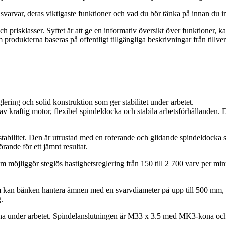
jdsvarvar, deras viktigaste funktioner och vad du bör tänka på innan du in
r och prisklasser. Syftet är att ge en informativ översikt över funktione
 produkterna baseras på offentligt tillgängliga beskrivningar från tillv
ering och solid konstruktion som ger stabilitet under arbetet.
v kraftig motor, flexibel spindeldocka och stabila arbetsförhållanden. D
ilitet. Den är utrustad med en roterande och glidande spindeldocka so
örande för ett jämnt resultat.
öjliggör steglös hastighetsreglering från 150 till 2 700 varv per minu
kan bänken hantera ämnen med en svarvdiameter på upp till 500 mm, 
.
ingarna under arbetet. Spindelanslutningen är M33 x 3.5 med MK3-kona o