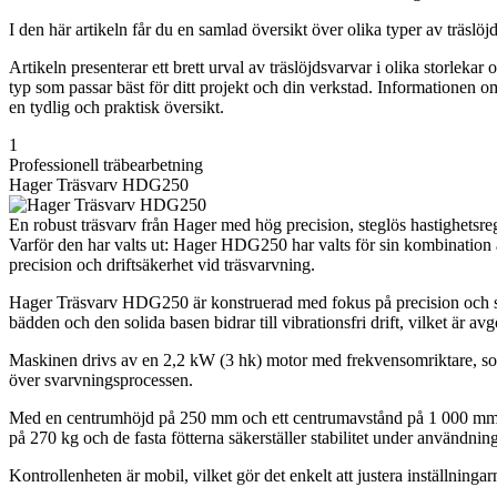
I den här artikeln får du en samlad översikt över olika typer av träslö
Artikeln presenterar ett brett urval av träslöjdsvarvar i olika storleka
typ som passar bäst för ditt projekt och din verkstad. Informationen om
en tydlig och praktisk översikt.
1
Professionell träbearbetning
Hager Träsvarv HDG250
En robust träsvarv från Hager med hög precision, steglös hastighetsregl
Varför den har valts ut: Hager HDG250 har valts för sin kombination a
precision och driftsäkerhet vid träsvarvning.
Hager Träsvarv HDG250 är konstruerad med fokus på precision och stab
bädden och den solida basen bidrar till vibrationsfri drift, vilket är avg
Maskinen drivs av en 2,2 kW (3 hk) motor med frekvensomriktare, som m
över svarvningsprocessen.
Med en centrumhöjd på 250 mm och ett centrumavstånd på 1 000 mm 
på 270 kg och de fasta fötterna säkerställer stabilitet under användning
Kontrollenheten är mobil, vilket gör det enkelt att justera inställn