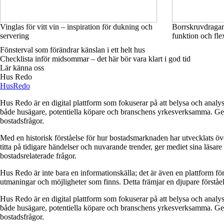
Vinglas för vitt vin – inspiration för dukning och
Borrskruvdragar
servering
funktion och flex
Fönsterval som förändrar känslan i ett helt hus
Checklista inför midsommar – det här bör vara klart i god tid
Lär känna oss
Hus Redo
Hus
Redo
Hus Redo är en digital plattform som fokuserar på att belysa och analys
både husägare, potentiella köpare och branschens yrkesverksamma. Genom
bostadsfrågor.
Med en historisk förståelse för hur bostadsmarknaden har utvecklats ö
titta på tidigare händelser och nuvarande trender, ger mediet sina läsar
bostadsrelaterade frågor.
Hus Redo är inte bara en informationskälla; det är även en plattform f
utmaningar och möjligheter som finns. Detta främjar en djupare förstå
Hus Redo är en digital plattform som fokuserar på att belysa och analys
både husägare, potentiella köpare och branschens yrkesverksamma. Genom
bostadsfrågor.