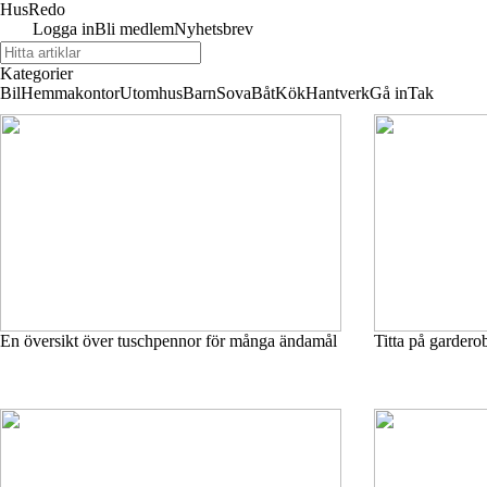
Hus
Redo
Logga in
Bli medlem
Nyhetsbrev
Kategorier
Bil
Hemmakontor
Utomhus
Barn
Sova
Båt
Kök
Hantverk
Gå in
Tak
En översikt över tuschpennor för många ändamål
Titta på gardero