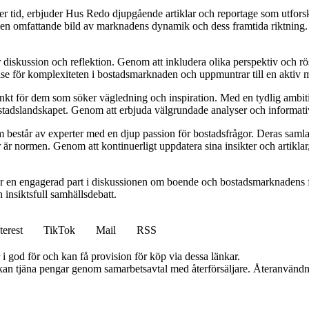
ver tid, erbjuder Hus Redo djupgående artiklar och reportage som utfor
e en omfattande bild av marknadens dynamik och dess framtida riktning. De
ör diskussion och reflektion. Genom att inkludera olika perspektiv och 
else för komplexiteten i bostadsmarknaden och uppmuntrar till en aktiv
unkt för dem som söker vägledning och inspiration. Med en tydlig ambiti
bostadslandskapet. Genom att erbjuda välgrundade analyser och informativ
består av experter med en djup passion för bostadsfrågor. Deras samlad
 är normen. Genom att kontinuerligt uppdatera sina insikter och artiklar,
r en engagerad part i diskussionen om boende och bostadsmarknadens f
h insiktsfull samhällsdebatt.
terest
TikTok
Mail
RSS
i god för och kan få provision för köp via dessa länkar.
i kan tjäna pengar genom samarbetsavtal med återförsäljare. Återanvändn