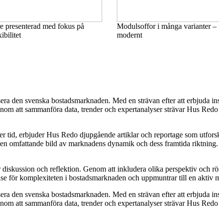
e presenterad med fokus på
Modulsoffor i många varianter – fr
ibilitet
modernt
era den svenska bostadsmarknaden. Med en strävan efter att erbjuda insi
 att sammanföra data, trender och expertanalyser strävar Hus Redo efter
ver tid, erbjuder Hus Redo djupgående artiklar och reportage som utfor
e en omfattande bild av marknadens dynamik och dess framtida riktning. De
ör diskussion och reflektion. Genom att inkludera olika perspektiv och 
else för komplexiteten i bostadsmarknaden och uppmuntrar till en aktiv
era den svenska bostadsmarknaden. Med en strävan efter att erbjuda insi
 att sammanföra data, trender och expertanalyser strävar Hus Redo efter