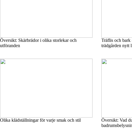
Översikt: Skärbrädor i olika storlekar och
Träflis och bark
utföranden
trädgården nytt l
Olika klädställningar för varje smak och stil
Översikt: Vad du
badrumsbelysni