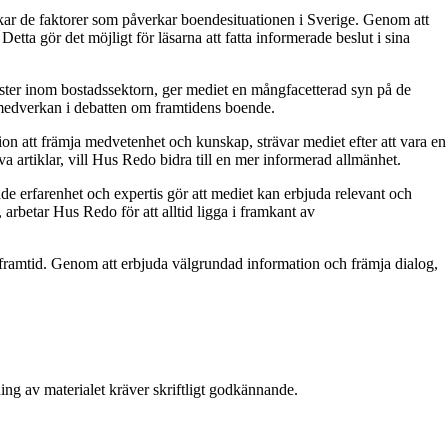
skar de faktorer som påverkar boendesituationen i Sverige. Genom att
tta gör det möjligt för läsarna att fatta informerade beslut i sina
röster inom bostadssektorn, ger mediet en mångfacetterad syn på de
 medverkan i debatten om framtidens boende.
on att främja medvetenhet och kunskap, strävar mediet efter att vara en
a artiklar, vill Hus Redo bidra till en mer informerad allmänhet.
e erfarenhet och expertis gör att mediet kan erbjuda relevant och
 arbetar Hus Redo för att alltid ligga i framkant av
ramtid. Genom att erbjuda välgrundad information och främja dialog,
ing av materialet kräver skriftligt godkännande.