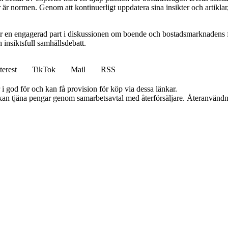
 är normen. Genom att kontinuerligt uppdatera sina insikter och artiklar,
r en engagerad part i diskussionen om boende och bostadsmarknadens f
h insiktsfull samhällsdebatt.
terest
TikTok
Mail
RSS
i god för och kan få provision för köp via dessa länkar.
i kan tjäna pengar genom samarbetsavtal med återförsäljare. Återanvändn