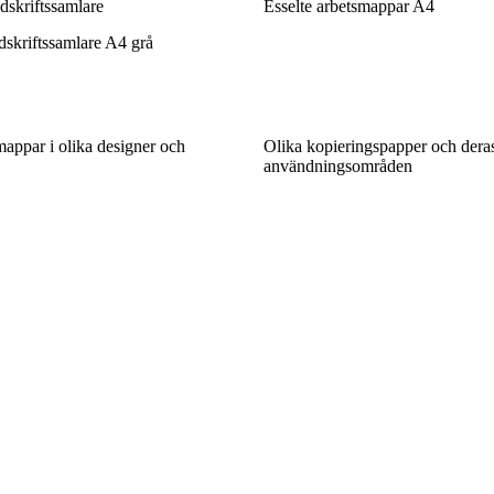
dskriftssamlare
Esselte arbetsmappar A4
idskriftssamlare A4 grå
appar i olika designer och
Olika kopieringspapper och deras
användningsområden