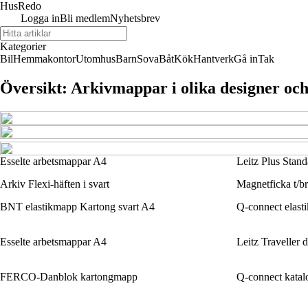
Hus
Redo
Logga in
Bli medlem
Nyhetsbrev
Kategorier
Bil
Hemmakontor
Utomhus
Barn
Sova
Båt
Kök
Hantverk
Gå in
Tak
Översikt: Arkivmappar i olika designer och
Esselte arbetsmappar A4
Leitz Plus Stand
Arkiv Flexi-häften i svart
Magnetficka t/b
BNT elastikmapp Kartong svart A4
Q-connect elast
Esselte arbetsmappar A4
Leitz Traveller 
FERCO-Danblok kartongmapp
Q-connect katal