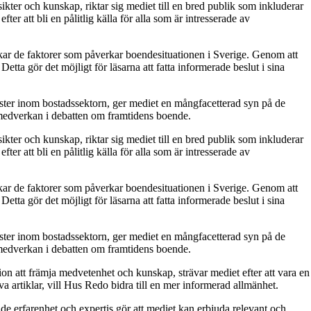
kter och kunskap, riktar sig mediet till en bred publik som inkluderar
 att bli en pålitlig källa för alla som är intresserade av
skar de faktorer som påverkar boendesituationen i Sverige. Genom att
tta gör det möjligt för läsarna att fatta informerade beslut i sina
röster inom bostadssektorn, ger mediet en mångfacetterad syn på de
 medverkan i debatten om framtidens boende.
kter och kunskap, riktar sig mediet till en bred publik som inkluderar
 att bli en pålitlig källa för alla som är intresserade av
skar de faktorer som påverkar boendesituationen i Sverige. Genom att
tta gör det möjligt för läsarna att fatta informerade beslut i sina
röster inom bostadssektorn, ger mediet en mångfacetterad syn på de
 medverkan i debatten om framtidens boende.
on att främja medvetenhet och kunskap, strävar mediet efter att vara en
a artiklar, vill Hus Redo bidra till en mer informerad allmänhet.
e erfarenhet och expertis gör att mediet kan erbjuda relevant och