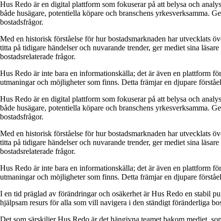
Hus Redo är en digital plattform som fokuserar på att belysa och analys
både husägare, potentiella köpare och branschens yrkesverksamma. Genom
bostadsfrågor.
Med en historisk förståelse för hur bostadsmarknaden har utvecklats ö
titta på tidigare händelser och nuvarande trender, ger mediet sina läsar
bostadsrelaterade frågor.
Hus Redo är inte bara en informationskälla; det är även en plattform f
utmaningar och möjligheter som finns. Detta främjar en djupare förstå
Hus Redo är en digital plattform som fokuserar på att belysa och analys
både husägare, potentiella köpare och branschens yrkesverksamma. Genom
bostadsfrågor.
Med en historisk förståelse för hur bostadsmarknaden har utvecklats ö
titta på tidigare händelser och nuvarande trender, ger mediet sina läsar
bostadsrelaterade frågor.
Hus Redo är inte bara en informationskälla; det är även en plattform f
utmaningar och möjligheter som finns. Detta främjar en djupare förstå
I en tid präglad av förändringar och osäkerhet är Hus Redo en stabil p
hjälpsam resurs för alla som vill navigera i den ständigt föränderliga 
Det som särskiljer Hus Redo är det hängivna teamet bakom mediet, som 