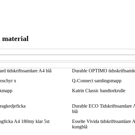
 material
ard tidskriftssamlare A4 blå
Durable OPTIMO tidsskriftsaml
roschyr x
Q-Connect samlingsmapp
ikmapp
Katrin Classic handtorkrulle
dragkedjeficka
Durable ECO Tidskriftssamlare 
blå
ogficka A4 180my klar 5st
Esselte Vivida tidskriftssamlare
kungblå