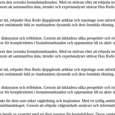
era den svenska bostadsmarknaden. Med en strävan efter att erbjuda insi
 att sammanföra data, trender och expertanalyser strävar Hus Redo efter
ver tid, erbjuder Hus Redo djupgående artiklar och reportage som utfor
e en omfattande bild av marknadens dynamik och dess framtida riktning. De
ör diskussion och reflektion. Genom att inkludera olika perspektiv och 
else för komplexiteten i bostadsmarknaden och uppmuntrar till en aktiv
era den svenska bostadsmarknaden. Med en strävan efter att erbjuda insi
 att sammanföra data, trender och expertanalyser strävar Hus Redo efter
ver tid, erbjuder Hus Redo djupgående artiklar och reportage som utfor
e en omfattande bild av marknadens dynamik och dess framtida riktning. De
ör diskussion och reflektion. Genom att inkludera olika perspektiv och 
else för komplexiteten i bostadsmarknaden och uppmuntrar till en aktiv
unkt för dem som söker vägledning och inspiration. Med en tydlig ambiti
bostadslandskapet. Genom att erbjuda välgrundade analyser och informativ
består av experter med en djup passion för bostadsfrågor. Deras samlad