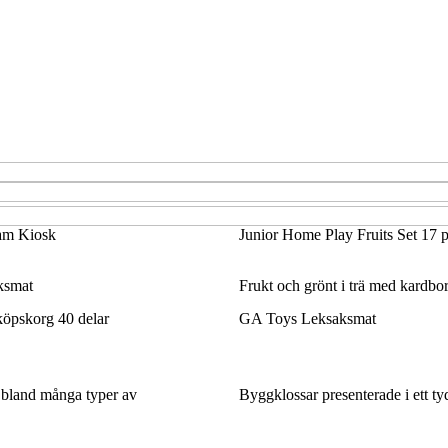
am Kiosk
Junior Home Play Fruits Set 17 p
ksmat
Frukt och grönt i trä med kardb
öpskorg 40 delar
GA Toys Leksaksmat
n bland många typer av
Byggklossar presenterade i ett ty