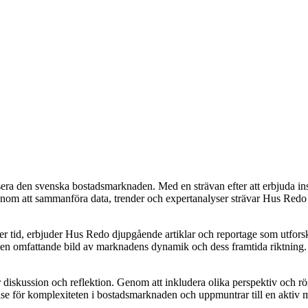
era den svenska bostadsmarknaden. Med en strävan efter att erbjuda insi
 att sammanföra data, trender och expertanalyser strävar Hus Redo efter
ver tid, erbjuder Hus Redo djupgående artiklar och reportage som utfor
e en omfattande bild av marknadens dynamik och dess framtida riktning. De
ör diskussion och reflektion. Genom att inkludera olika perspektiv och 
else för komplexiteten i bostadsmarknaden och uppmuntrar till en aktiv