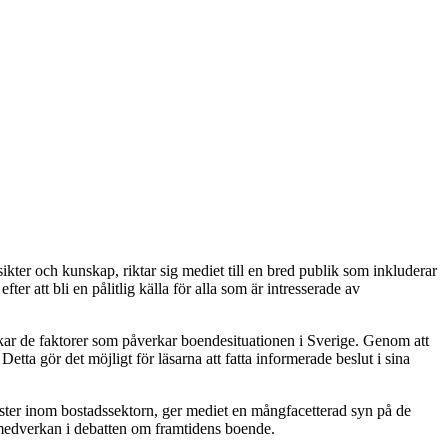
kter och kunskap, riktar sig mediet till en bred publik som inkluderar
 att bli en pålitlig källa för alla som är intresserade av
skar de faktorer som påverkar boendesituationen i Sverige. Genom att
tta gör det möjligt för läsarna att fatta informerade beslut i sina
röster inom bostadssektorn, ger mediet en mångfacetterad syn på de
 medverkan i debatten om framtidens boende.