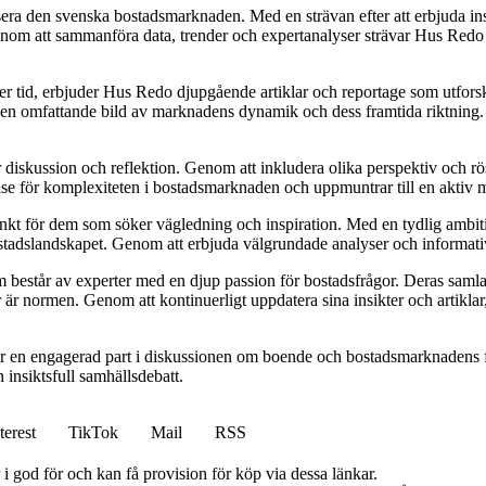
era den svenska bostadsmarknaden. Med en strävan efter att erbjuda insi
 att sammanföra data, trender och expertanalyser strävar Hus Redo efter
ver tid, erbjuder Hus Redo djupgående artiklar och reportage som utfor
e en omfattande bild av marknadens dynamik och dess framtida riktning. De
ör diskussion och reflektion. Genom att inkludera olika perspektiv och 
else för komplexiteten i bostadsmarknaden och uppmuntrar till en aktiv
unkt för dem som söker vägledning och inspiration. Med en tydlig ambiti
bostadslandskapet. Genom att erbjuda välgrundade analyser och informativ
består av experter med en djup passion för bostadsfrågor. Deras samlad
 är normen. Genom att kontinuerligt uppdatera sina insikter och artiklar,
r en engagerad part i diskussionen om boende och bostadsmarknadens f
h insiktsfull samhällsdebatt.
terest
TikTok
Mail
RSS
i god för och kan få provision för köp via dessa länkar.