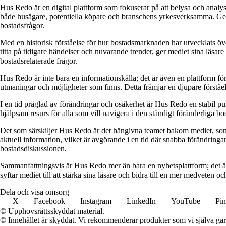
Hus Redo är en digital plattform som fokuserar på att belysa och analys
både husägare, potentiella köpare och branschens yrkesverksamma. Genom
bostadsfrågor.
Med en historisk förståelse för hur bostadsmarknaden har utvecklats ö
titta på tidigare händelser och nuvarande trender, ger mediet sina läsar
bostadsrelaterade frågor.
Hus Redo är inte bara en informationskälla; det är även en plattform f
utmaningar och möjligheter som finns. Detta främjar en djupare förstå
I en tid präglad av förändringar och osäkerhet är Hus Redo en stabil p
hjälpsam resurs för alla som vill navigera i den ständigt föränderliga 
Det som särskiljer Hus Redo är det hängivna teamet bakom mediet, som 
aktuell information, vilket är avgörande i en tid där snabba förändringar
bostadsdiskussionen.
Sammanfattningsvis är Hus Redo mer än bara en nyhetsplattform; det ä
syftar mediet till att stärka sina läsare och bidra till en mer medveten oc
Dela och visa omsorg
X
Facebook
Instagram
LinkedIn
YouTube
Pin
© Upphovsrättsskyddat material.
© Innehållet är skyddat. Vi rekommenderar produkter som vi själva går 