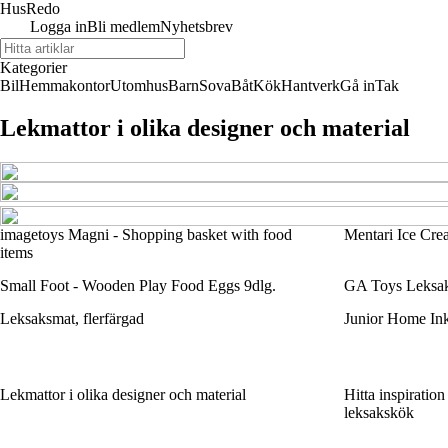
Hus
Redo
Logga in
Bli medlem
Nyhetsbrev
Kategorier
Bil
Hemmakontor
Utomhus
Barn
Sova
Båt
Kök
Hantverk
Gå in
Tak
Lekmattor i olika designer och material
imagetoys Magni - Shopping basket with food
Mentari Ice Cre
items
Small Foot - Wooden Play Food Eggs 9dlg.
GA Toys Leksa
Leksaksmat, flerfärgad
Junior Home Ink
Lekmattor i olika designer och material
Hitta inspiratio
leksakskök