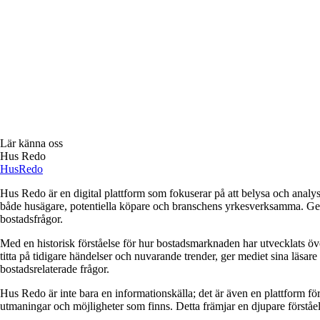
Lär känna oss
Hus Redo
Hus
Redo
Hus Redo är en digital plattform som fokuserar på att belysa och analys
både husägare, potentiella köpare och branschens yrkesverksamma. Genom
bostadsfrågor.
Med en historisk förståelse för hur bostadsmarknaden har utvecklats ö
titta på tidigare händelser och nuvarande trender, ger mediet sina läsar
bostadsrelaterade frågor.
Hus Redo är inte bara en informationskälla; det är även en plattform f
utmaningar och möjligheter som finns. Detta främjar en djupare förstå