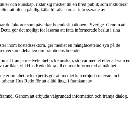
kter och kunskap, riktar sig mediet till en bred publik som inkluderar
 att bli en pålitlig källa för alla som är intresserade av
skar de faktorer som påverkar boendesituationen i Sverige. Genom att
tta gör det möjligt för läsarna att fatta informerade beslut i sina
röster inom bostadssektorn, ger mediet en mångfacetterad syn på de
 medverkan i debatten om framtidens boende.
on att främja medvetenhet och kunskap, strävar mediet efter att vara en
a artiklar, vill Hus Redo bidra till en mer informerad allmänhet.
e erfarenhet och expertis gör att mediet kan erbjuda relevant och
 arbetar Hus Redo för att alltid ligga i framkant av
ramtid. Genom att erbjuda välgrundad information och främja dialog,