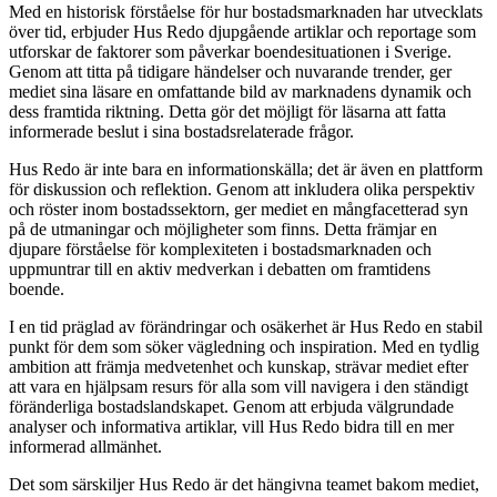
Med en historisk förståelse för hur bostadsmarknaden har utvecklats
över tid, erbjuder Hus Redo djupgående artiklar och reportage som
utforskar de faktorer som påverkar boendesituationen i Sverige.
Genom att titta på tidigare händelser och nuvarande trender, ger
mediet sina läsare en omfattande bild av marknadens dynamik och
dess framtida riktning. Detta gör det möjligt för läsarna att fatta
informerade beslut i sina bostadsrelaterade frågor.
Hus Redo är inte bara en informationskälla; det är även en plattform
för diskussion och reflektion. Genom att inkludera olika perspektiv
och röster inom bostadssektorn, ger mediet en mångfacetterad syn
på de utmaningar och möjligheter som finns. Detta främjar en
djupare förståelse för komplexiteten i bostadsmarknaden och
uppmuntrar till en aktiv medverkan i debatten om framtidens
boende.
I en tid präglad av förändringar och osäkerhet är Hus Redo en stabil
punkt för dem som söker vägledning och inspiration. Med en tydlig
ambition att främja medvetenhet och kunskap, strävar mediet efter
att vara en hjälpsam resurs för alla som vill navigera i den ständigt
föränderliga bostadslandskapet. Genom att erbjuda välgrundade
analyser och informativa artiklar, vill Hus Redo bidra till en mer
informerad allmänhet.
Det som särskiljer Hus Redo är det hängivna teamet bakom mediet,