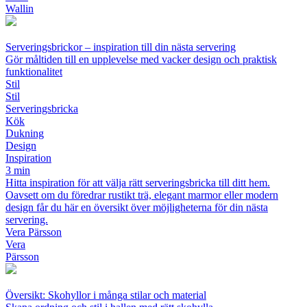
Wallin
Serveringsbrickor – inspiration till din nästa servering
Gör måltiden till en upplevelse med vacker design och praktisk
funktionalitet
Stil
Stil
Serveringsbricka
Kök
Dukning
Design
Inspiration
3 min
Hitta inspiration för att välja rätt serveringsbricka till ditt hem.
Oavsett om du föredrar rustikt trä, elegant marmor eller modern
design får du här en översikt över möjligheterna för din nästa
servering.
Vera Pärsson
Vera
Pärsson
Översikt: Skohyllor i många stilar och material