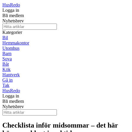
Hus
Redo
Logga in
Bli medlem
Nyhetsbrev
Kategorier
Bil
Hemmakontor
Utomhus
Barn
Sova
Båt
Kök
Hantverk
Gå in
Tak
Hus
Redo
Logga in
Bli medlem
Nyhetsbrev
Checklista inför midsommar – det här