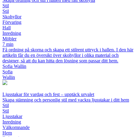
Skapa ordning och stil i hallen med rätt skohylla
Stil
Stil
Skohyllor
Förvaring
Hall
Inredning
Möbler
7 min
Få ordning på skorna och skapa ett stilrent uttryck i hallen. I den här
artikeln får du en översikt över skohyllor i olika material och
designer, så att du kan hitta den lösning som passar ditt hem.
Sofia Wallin
Sofia
Wallin
Ljusstakar för vardag och fest – upptäck urvalet
Skapa stämning och personlig stil med vackra ljusstakar i ditt hem
Stil
Stil
Ljusstakar
Inredning
Välkomnande
Hem