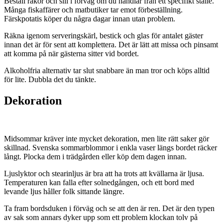
Beställ räkor och sill i förväg om du handlar från ett specifikt ställe.
Många fiskaffärer och matbutiker tar emot förbeställning.
Färskpotatis köper du några dagar innan utan problem.
Räkna igenom serveringskärl, bestick och glas för antalet gäster
innan det är för sent att komplettera. Det är lätt att missa och pinsamt
att komma på när gästerna sitter vid bordet.
Alkoholfria alternativ tar slut snabbare än man tror och köps alltid
för lite. Dubbla det du tänkte.
Dekoration
Midsommar kräver inte mycket dekoration, men lite rätt saker gör
skillnad. Svenska sommarblommor i enkla vaser längs bordet räcker
långt. Plocka dem i trädgården eller köp dem dagen innan.
Ljuslyktor och stearinljus är bra att ha trots att kvällarna är ljusa.
Temperaturen kan falla efter solnedgången, och ett bord med
levande ljus håller folk sittande längre.
Ta fram bordsduken i förväg och se att den är ren. Det är den typen
av sak som annars dyker upp som ett problem klockan tolv på