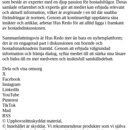
som består av experter med en djup passion för bostadsfrågor. Deras
samlade erfarenhet och expertis gör att mediet kan erbjuda relevant
och aktuell information, vilket är avgörande i en tid där snabba
förändringar är normen. Genom att kontinuerligt uppdatera sina
insikter och artiklar, arbetar Hus Redo för att alltid ligga i framkant
av bostadsdiskussionen.
Sammanfattningsvis är Hus Redo mer än bara en nyhetsplattform;
det är en engagerad part i diskussionen om boende och
bostadsmarknadens framtid. Genom att erbjuda välgrundad
information och främja dialog, syftar mediet till att stärka sina läsare
och bidra till en mer medveten och insiktsfull samhällsdebatt.
Dela och visa omsorg
X
Facebook
Instagram
LinkedIn
YouTube
Pinterest
TikTok
Mail
RSS
© Upphovsrättsskyddat material.
© Innehållet är skyddat. Vi rekommenderar produkter som vi själva