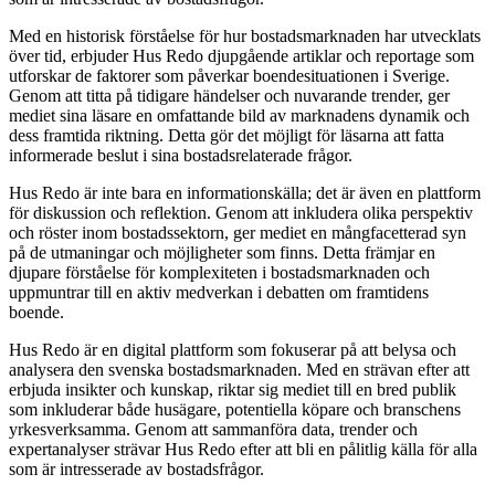
Med en historisk förståelse för hur bostadsmarknaden har utvecklats
över tid, erbjuder Hus Redo djupgående artiklar och reportage som
utforskar de faktorer som påverkar boendesituationen i Sverige.
Genom att titta på tidigare händelser och nuvarande trender, ger
mediet sina läsare en omfattande bild av marknadens dynamik och
dess framtida riktning. Detta gör det möjligt för läsarna att fatta
informerade beslut i sina bostadsrelaterade frågor.
Hus Redo är inte bara en informationskälla; det är även en plattform
för diskussion och reflektion. Genom att inkludera olika perspektiv
och röster inom bostadssektorn, ger mediet en mångfacetterad syn
på de utmaningar och möjligheter som finns. Detta främjar en
djupare förståelse för komplexiteten i bostadsmarknaden och
uppmuntrar till en aktiv medverkan i debatten om framtidens
boende.
Hus Redo är en digital plattform som fokuserar på att belysa och
analysera den svenska bostadsmarknaden. Med en strävan efter att
erbjuda insikter och kunskap, riktar sig mediet till en bred publik
som inkluderar både husägare, potentiella köpare och branschens
yrkesverksamma. Genom att sammanföra data, trender och
expertanalyser strävar Hus Redo efter att bli en pålitlig källa för alla
som är intresserade av bostadsfrågor.