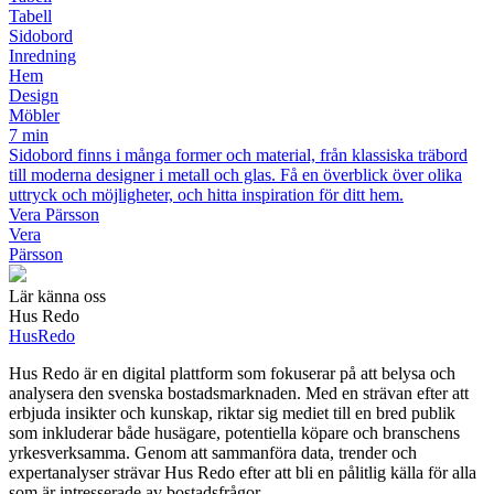
Tabell
Sidobord
Inredning
Hem
Design
Möbler
7 min
Sidobord finns i många former och material, från klassiska träbord
till moderna designer i metall och glas. Få en överblick över olika
uttryck och möjligheter, och hitta inspiration för ditt hem.
Vera Pärsson
Vera
Pärsson
Lär känna oss
Hus Redo
Hus
Redo
Hus Redo är en digital plattform som fokuserar på att belysa och
analysera den svenska bostadsmarknaden. Med en strävan efter att
erbjuda insikter och kunskap, riktar sig mediet till en bred publik
som inkluderar både husägare, potentiella köpare och branschens
yrkesverksamma. Genom att sammanföra data, trender och
expertanalyser strävar Hus Redo efter att bli en pålitlig källa för alla
som är intresserade av bostadsfrågor.