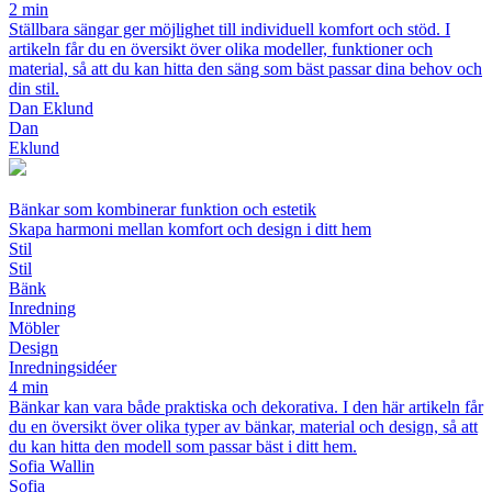
2 min
Ställbara sängar ger möjlighet till individuell komfort och stöd. I
artikeln får du en översikt över olika modeller, funktioner och
material, så att du kan hitta den säng som bäst passar dina behov och
din stil.
Dan Eklund
Dan
Eklund
Bänkar som kombinerar funktion och estetik
Skapa harmoni mellan komfort och design i ditt hem
Stil
Stil
Bänk
Inredning
Möbler
Design
Inredningsidéer
4 min
Bänkar kan vara både praktiska och dekorativa. I den här artikeln får
du en översikt över olika typer av bänkar, material och design, så att
du kan hitta den modell som passar bäst i ditt hem.
Sofia Wallin
Sofia