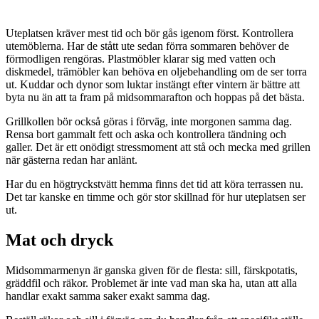
Uteplatsen kräver mest tid och bör gås igenom först. Kontrollera
utemöblerna. Har de stått ute sedan förra sommaren behöver de
förmodligen rengöras. Plastmöbler klarar sig med vatten och
diskmedel, trämöbler kan behöva en oljebehandling om de ser torra
ut. Kuddar och dynor som luktar instängt efter vintern är bättre att
byta nu än att ta fram på midsommarafton och hoppas på det bästa.
Grillkollen bör också göras i förväg, inte morgonen samma dag.
Rensa bort gammalt fett och aska och kontrollera tändning och
galler. Det är ett onödigt stressmoment att stå och mecka med grillen
när gästerna redan har anlänt.
Har du en högtryckstvätt hemma finns det tid att köra terrassen nu.
Det tar kanske en timme och gör stor skillnad för hur uteplatsen ser
ut.
Mat och dryck
Midsommarmenyn är ganska given för de flesta: sill, färskpotatis,
gräddfil och räkor. Problemet är inte vad man ska ha, utan att alla
handlar exakt samma saker exakt samma dag.