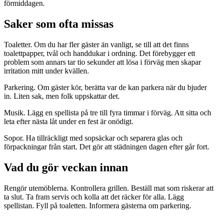
förmiddagen.
Saker som ofta missas
Toaletter. Om du har fler gäster än vanligt, se till att det finns
toalettpapper, tvål och handdukar i ordning. Det förebygger ett
problem som annars tar tio sekunder att lösa i förväg men skapar
irritation mitt under kvällen.
Parkering. Om gäster kör, berätta var de kan parkera när du bjuder
in. Liten sak, men folk uppskattar det.
Musik. Lägg en spellista på tre till fyra timmar i förväg. Att sitta och
leta efter nästa låt under en fest är onödigt.
Sopor. Ha tillräckligt med sopsäckar och separera glas och
förpackningar från start. Det gör att städningen dagen efter går fort.
Vad du gör veckan innan
Rengör utemöblerna. Kontrollera grillen. Beställ mat som riskerar att
ta slut. Ta fram servis och kolla att det räcker för alla. Lägg
spellistan. Fyll på toaletten. Informera gästerna om parkering.