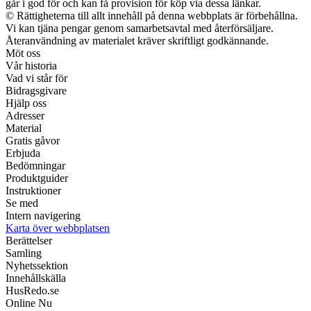
går i god för och kan få provision för köp via dessa länkar.
© Rättigheterna till allt innehåll på denna webbplats är förbehållna.
Vi kan tjäna pengar genom samarbetsavtal med återförsäljare.
Återanvändning av materialet kräver skriftligt godkännande.
Möt oss
Vår historia
Vad vi står för
Bidragsgivare
Hjälp oss
Adresser
Material
Gratis gåvor
Erbjuda
Bedömningar
Produktguider
Instruktioner
Se med
Intern navigering
Karta över webbplatsen
Berättelser
Samling
Nyhetssektion
Innehållskälla
HusRedo.se
Online Nu