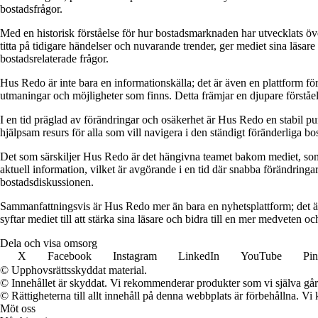
bostadsfrågor.
Med en historisk förståelse för hur bostadsmarknaden har utvecklats ö
titta på tidigare händelser och nuvarande trender, ger mediet sina läsar
bostadsrelaterade frågor.
Hus Redo är inte bara en informationskälla; det är även en plattform f
utmaningar och möjligheter som finns. Detta främjar en djupare förstå
I en tid präglad av förändringar och osäkerhet är Hus Redo en stabil p
hjälpsam resurs för alla som vill navigera i den ständigt föränderliga 
Det som särskiljer Hus Redo är det hängivna teamet bakom mediet, som 
aktuell information, vilket är avgörande i en tid där snabba förändringar
bostadsdiskussionen.
Sammanfattningsvis är Hus Redo mer än bara en nyhetsplattform; det ä
syftar mediet till att stärka sina läsare och bidra till en mer medveten oc
Dela och visa omsorg
X
Facebook
Instagram
LinkedIn
YouTube
Pin
© Upphovsrättsskyddat material.
© Innehållet är skyddat. Vi rekommenderar produkter som vi själva går 
© Rättigheterna till allt innehåll på denna webbplats är förbehållna. V
Möt oss