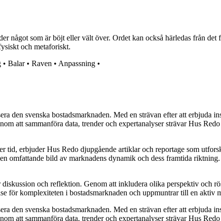
der något som är böjt eller vält över. Ordet kan också härledas från det 
ysiskt och metaforiskt.
g
•
Balar
•
Raven
•
Anpassning
•
era den svenska bostadsmarknaden. Med en strävan efter att erbjuda insi
 att sammanföra data, trender och expertanalyser strävar Hus Redo efter
ver tid, erbjuder Hus Redo djupgående artiklar och reportage som utfor
e en omfattande bild av marknadens dynamik och dess framtida riktning. De
ör diskussion och reflektion. Genom att inkludera olika perspektiv och 
else för komplexiteten i bostadsmarknaden och uppmuntrar till en aktiv
era den svenska bostadsmarknaden. Med en strävan efter att erbjuda insi
 att sammanföra data, trender och expertanalyser strävar Hus Redo efter