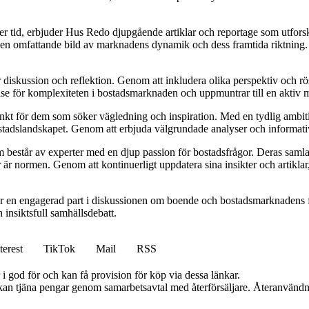
ver tid, erbjuder Hus Redo djupgående artiklar och reportage som utfor
e en omfattande bild av marknadens dynamik och dess framtida riktning. De
ör diskussion och reflektion. Genom att inkludera olika perspektiv och 
else för komplexiteten i bostadsmarknaden och uppmuntrar till en aktiv
unkt för dem som söker vägledning och inspiration. Med en tydlig ambiti
bostadslandskapet. Genom att erbjuda välgrundade analyser och informativ
består av experter med en djup passion för bostadsfrågor. Deras samlad
 är normen. Genom att kontinuerligt uppdatera sina insikter och artiklar,
r en engagerad part i diskussionen om boende och bostadsmarknadens f
h insiktsfull samhällsdebatt.
terest
TikTok
Mail
RSS
i god för och kan få provision för köp via dessa länkar.
i kan tjäna pengar genom samarbetsavtal med återförsäljare. Återanvändn