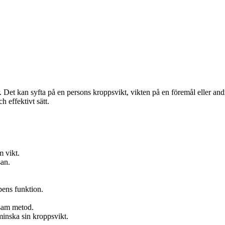
är. Det kan syfta på en persons kroppsvikt, vikten på en föremål eller a
h effektivt sätt.
m vikt.
san.
pens funktion.
osam metod.
nska sin kroppsvikt.