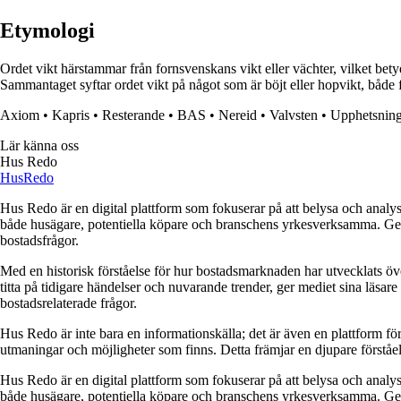
Etymologi
Ordet vikt härstammar från fornsvenskans vikt eller vächter, vilket bety
Sammantaget syftar ordet vikt på något som är böjt eller hopvikt, både f
Axiom
•
Kapris
•
Resterande
•
BAS
•
Nereid
•
Valvsten
•
Upphetsnin
Lär känna oss
Hus Redo
Hus
Redo
Hus Redo är en digital plattform som fokuserar på att belysa och analys
både husägare, potentiella köpare och branschens yrkesverksamma. Genom
bostadsfrågor.
Med en historisk förståelse för hur bostadsmarknaden har utvecklats ö
titta på tidigare händelser och nuvarande trender, ger mediet sina läsar
bostadsrelaterade frågor.
Hus Redo är inte bara en informationskälla; det är även en plattform f
utmaningar och möjligheter som finns. Detta främjar en djupare förstå
Hus Redo är en digital plattform som fokuserar på att belysa och analys
både husägare, potentiella köpare och branschens yrkesverksamma. Genom