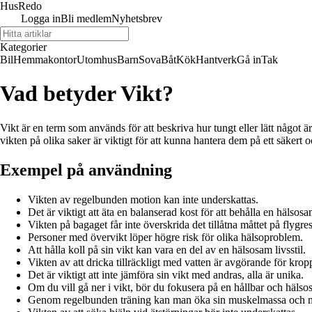
Hus
Redo
Logga in
Bli medlem
Nyhetsbrev
Kategorier
Bil
Hemmakontor
Utomhus
Barn
Sova
Båt
Kök
Hantverk
Gå in
Tak
Vad betyder Vikt?
Vikt är en term som används för att beskriva hur tungt eller lätt något 
vikten på olika saker är viktigt för att kunna hantera dem på ett säkert oc
Exempel på användning
Vikten av regelbunden motion kan inte underskattas.
Det är viktigt att äta en balanserad kost för att behålla en hälsosa
Vikten på bagaget får inte överskrida det tillåtna måttet på flygre
Personer med övervikt löper högre risk för olika hälsoproblem.
Att hålla koll på sin vikt kan vara en del av en hälsosam livsstil.
Vikten av att dricka tillräckligt med vatten är avgörande för krop
Det är viktigt att inte jämföra sin vikt med andras, alla är unika.
Om du vill gå ner i vikt, bör du fokusera på en hållbar och häls
Genom regelbunden träning kan man öka sin muskelmassa och mi