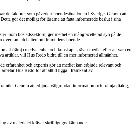
skar de faktorer som påverkar boendesituationen i Sverige. Genom att
tta gör det möjligt för läsarna att fatta informerade beslut i sina
röster inom bostadssektorn, ger mediet en mångfacetterad syn på de
 medverkan i debatten om framtidens boende.
on att främja medvetenhet och kunskap, strävar mediet efter att vara en
a artiklar, vill Hus Redo bidra till en mer informerad allmänhet.
e erfarenhet och expertis gör att mediet kan erbjuda relevant och
 arbetar Hus Redo för att alltid ligga i framkant av
ramtid. Genom att erbjuda välgrundad information och främja dialog,
ing av materialet kräver skriftligt godkännande.