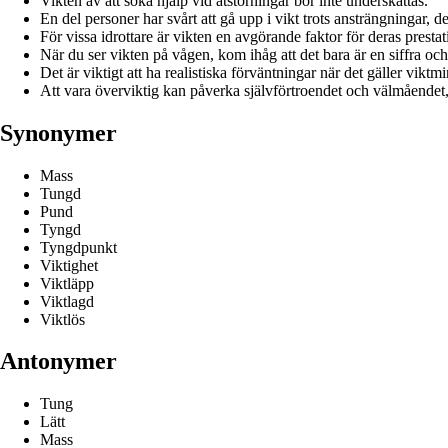
Vikten av att söka hjälp vid ätstörningar bör inte underskattas.
En del personer har svårt att gå upp i vikt trots ansträngningar, d
För vissa idrottare är vikten en avgörande faktor för deras prest
När du ser vikten på vågen, kom ihåg att det bara är en siffra och
Det är viktigt att ha realistiska förväntningar när det gäller vikt
Att vara överviktig kan påverka självförtroendet och välmåendet, d
Synonymer
Mass
Tungd
Pund
Tyngd
Tyngdpunkt
Viktighet
Viktläpp
Viktlagd
Viktlös
Antonymer
Tung
Lätt
Mass