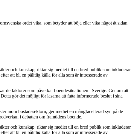
fornsvenska ordet vika, som betyder att böja eller vika något åt sidan.
kter och kunskap, riktar sig mediet till en bred publik som inkluderar
 att bli en pålitlig källa för alla som är intresserade av
skar de faktorer som påverkar boendesituationen i Sverige. Genom att
tta gör det möjligt för läsarna att fatta informerade beslut i sina
röster inom bostadssektorn, ger mediet en mångfacetterad syn på de
 medverkan i debatten om framtidens boende.
kter och kunskap, riktar sig mediet till en bred publik som inkluderar
 att bli en pålitlig källa för alla som är intresserade av