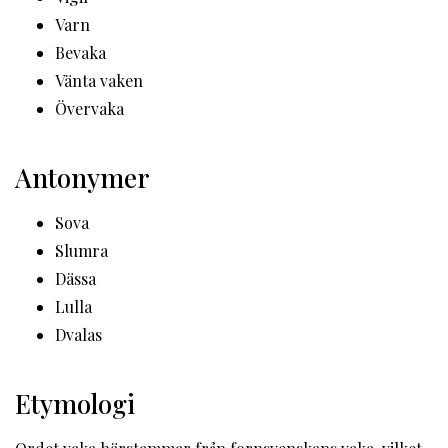
Varn
Bevaka
Vänta vaken
Övervaka
Antonymer
Sova
Slumra
Dässa
Lulla
Dvalas
Etymologi