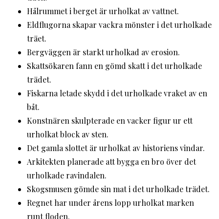
Hålrummet i berget är urholkat av vattnet.
Eldflugorna skapar vackra mönster i det urholkade
träet.
Bergväggen är starkt urholkad av erosion.
Skattsökaren fann en gömd skatt i det urholkade
trädet.
Fiskarna letade skydd i det urholkade vraket av en
båt.
Konstnären skulpterade en vacker figur ur ett
urholkat block av sten.
Det gamla slottet är urholkat av historiens vindar.
Arkitekten planerade att bygga en bro över det
urholkade ravindalen.
Skogsmusen gömde sin mat i det urholkade trädet.
Regnet har under årens lopp urholkat marken
runt floden.