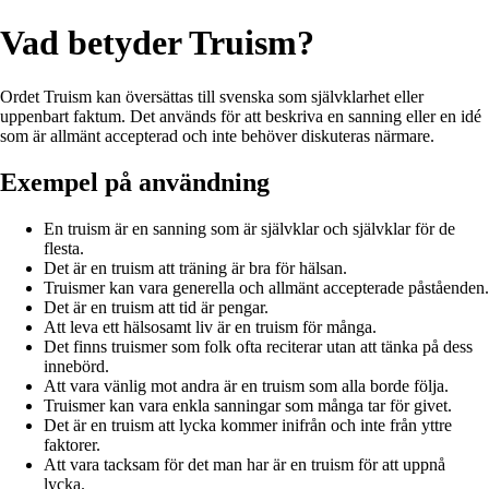
Vad betyder Truism?
Ordet Truism kan översättas till svenska som självklarhet eller
uppenbart faktum. Det används för att beskriva en sanning eller en idé
som är allmänt accepterad och inte behöver diskuteras närmare.
Exempel på användning
En truism är en sanning som är självklar och självklar för de
flesta.
Det är en truism att träning är bra för hälsan.
Truismer kan vara generella och allmänt accepterade påståenden.
Det är en truism att tid är pengar.
Att leva ett hälsosamt liv är en truism för många.
Det finns truismer som folk ofta reciterar utan att tänka på dess
innebörd.
Att vara vänlig mot andra är en truism som alla borde följa.
Truismer kan vara enkla sanningar som många tar för givet.
Det är en truism att lycka kommer inifrån och inte från yttre
faktorer.
Att vara tacksam för det man har är en truism för att uppnå
lycka.