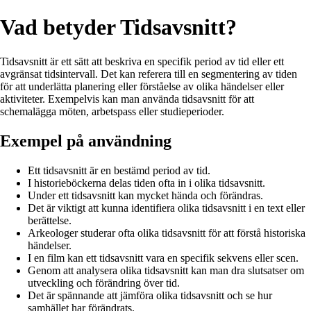
Vad betyder Tidsavsnitt?
Tidsavsnitt är ett sätt att beskriva en specifik period av tid eller ett
avgränsat tidsintervall. Det kan referera till en segmentering av tiden
för att underlätta planering eller förståelse av olika händelser eller
aktiviteter. Exempelvis kan man använda tidsavsnitt för att
schemalägga möten, arbetspass eller studieperioder.
Exempel på användning
Ett tidsavsnitt är en bestämd period av tid.
I historieböckerna delas tiden ofta in i olika tidsavsnitt.
Under ett tidsavsnitt kan mycket hända och förändras.
Det är viktigt att kunna identifiera olika tidsavsnitt i en text eller
berättelse.
Arkeologer studerar ofta olika tidsavsnitt för att förstå historiska
händelser.
I en film kan ett tidsavsnitt vara en specifik sekvens eller scen.
Genom att analysera olika tidsavsnitt kan man dra slutsatser om
utveckling och förändring över tid.
Det är spännande att jämföra olika tidsavsnitt och se hur
samhället har förändrats.