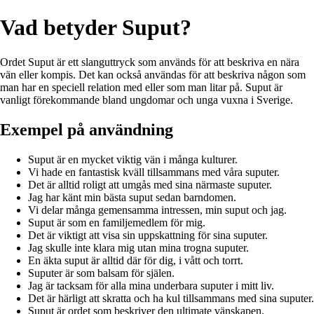
Vad betyder Suput?
Ordet Suput är ett slanguttryck som används för att beskriva en nära
vän eller kompis. Det kan också användas för att beskriva någon som
man har en speciell relation med eller som man litar på. Suput är
vanligt förekommande bland ungdomar och unga vuxna i Sverige.
Exempel på användning
Suput är en mycket viktig vän i många kulturer.
Vi hade en fantastisk kväll tillsammans med våra suputer.
Det är alltid roligt att umgås med sina närmaste suputer.
Jag har känt min bästa suput sedan barndomen.
Vi delar många gemensamma intressen, min suput och jag.
Suput är som en familjemedlem för mig.
Det är viktigt att visa sin uppskattning för sina suputer.
Jag skulle inte klara mig utan mina trogna suputer.
En äkta suput är alltid där för dig, i vått och torrt.
Suputer är som balsam för själen.
Jag är tacksam för alla mina underbara suputer i mitt liv.
Det är härligt att skratta och ha kul tillsammans med sina suputer.
Suput är ordet som beskriver den ultimate vänskapen.