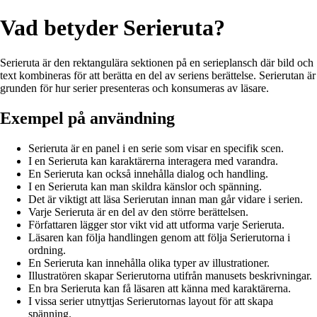
Vad betyder Serieruta?
Serieruta är den rektangulära sektionen på en serieplansch där bild och
text kombineras för att berätta en del av seriens berättelse. Serierutan är
grunden för hur serier presenteras och konsumeras av läsare.
Exempel på användning
Serieruta är en panel i en serie som visar en specifik scen.
I en Serieruta kan karaktärerna interagera med varandra.
En Serieruta kan också innehålla dialog och handling.
I en Serieruta kan man skildra känslor och spänning.
Det är viktigt att läsa Serierutan innan man går vidare i serien.
Varje Serieruta är en del av den större berättelsen.
Författaren lägger stor vikt vid att utforma varje Serieruta.
Läsaren kan följa handlingen genom att följa Serierutorna i
ordning.
En Serieruta kan innehålla olika typer av illustrationer.
Illustratören skapar Serierutorna utifrån manusets beskrivningar.
En bra Serieruta kan få läsaren att känna med karaktärerna.
I vissa serier utnyttjas Serierutornas layout för att skapa
spänning.