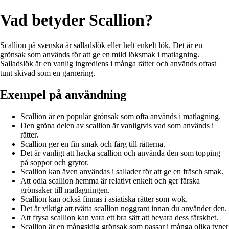
Vad betyder Scallion?
Scallion på svenska är salladslök eller helt enkelt lök. Det är en
grönsak som används för att ge en mild löksmak i matlagning.
Salladslök är en vanlig ingrediens i många rätter och används oftast
tunt skivad som en garnering.
Exempel på användning
Scallion är en populär grönsak som ofta används i matlagning.
Den gröna delen av scallion är vanligtvis vad som används i
rätter.
Scallion ger en fin smak och färg till rätterna.
Det är vanligt att hacka scallion och använda den som topping
på soppor och grytor.
Scallion kan även användas i sallader för att ge en fräsch smak.
Att odla scallion hemma är relativt enkelt och ger färska
grönsaker till matlagningen.
Scallion kan också finnas i asiatiska rätter som wok.
Det är viktigt att tvätta scallion noggrant innan du använder den.
Att frysa scallion kan vara ett bra sätt att bevara dess färskhet.
Scallion är en mångsidig grönsak som passar i många olika typer