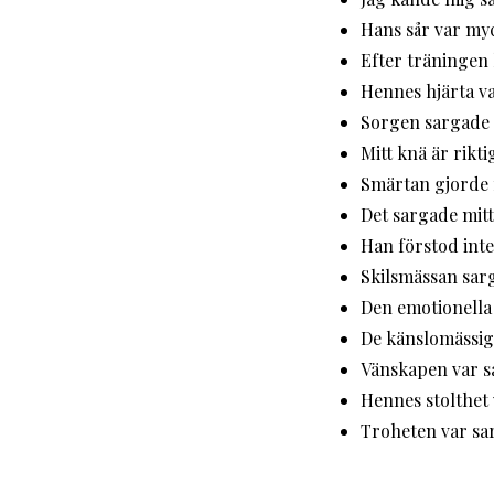
Hans sår var myc
Efter träningen 
Hennes hjärta va
Sorgen sargade 
Mitt knä är rikti
Smärtan gjorde 
Det sargade mitt
Han förstod int
Skilsmässan sarg
Den emotionella
De känslomässiga
Vänskapen var s
Hennes stolthet 
Troheten var sa