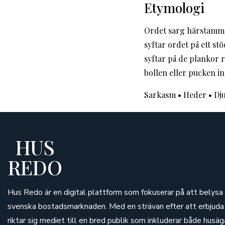
Etymologi
Ordet sarg härstamma
syftar ordet på ett s
syftar på de plankor 
bollen eller pucken i
Sarkasm
•
Heder
•
Dj
HUS
REDO
Hus Redo är en digital plattform som fokuserar på att belysa
svenska bostadsmarknaden. Med en strävan efter att erbjuda 
riktar sig mediet till en bred publik som inkluderar både husäg