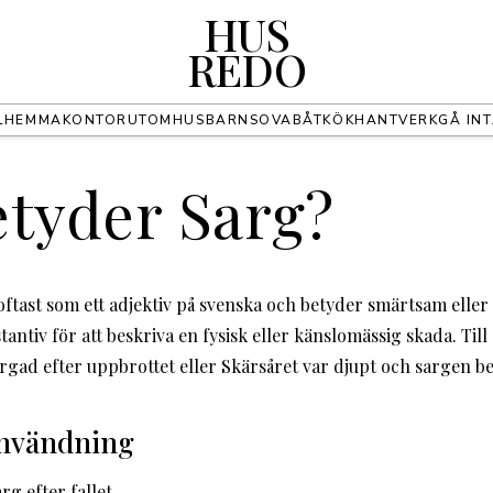
HUS
REDO
L
HEMMAKONTOR
UTOMHUS
BARN
SOVA
BÅT
KÖK
HANTVERK
GÅ IN
T
etyder Sarg?
tast som ett adjektiv på svenska och betyder smärtsam eller 
antiv för att beskriva en fysisk eller känslomässig skada. Ti
rgad efter uppbrottet eller Skärsåret var djupt och sargen b
användning
g efter fallet.