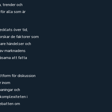
 trender och
 för alla som är
cklats över tid,
orskar de faktorer som
gare händelser och
d av marknadens
äsarna att fatta
ttform för diskussion
r inom
aningar och
 komplexiteten i
debatten om