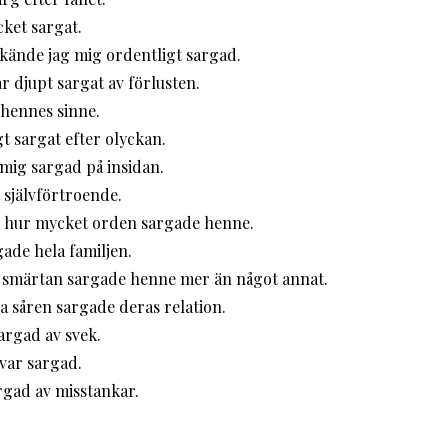
ket sargat.
kände jag mig ordentligt sargad.
r djupt sargat av förlusten.
hennes sinne.
gt sargat efter olyckan.
mig sargad på insidan.
 självförtroende.
e hur mycket orden sargade henne.
ade hela familjen.
 smärtan sargade henne mer än något annat.
 såren sargade deras relation.
argad av svek.
var sargad.
rgad av misstankar.