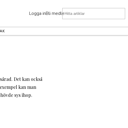
Logga in
Bli medlem
AK
sårad. Det kan också
ll exempel kan man
ehövde sys ihop.