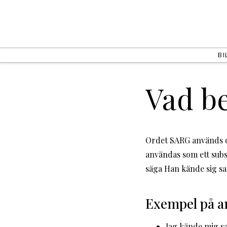
BI
Vad b
Ordet SARG används of
användas som ett subst
säga Han kände sig sa
Exempel på 
Jag kände mig sar