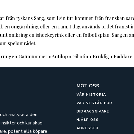
r från tyskans Sarg, som i sin tur kommer från franskan sar
töd, en omgärdning eller en ram. I dag används ordet främst i
runt omkring en ishockeyrink eller en fotbollsplan. Sargen an
nom spelområdet.
urunge
•
Gatunummer
•
Antilop
•
Giljotin
•
Bruklig
•
Baddare
MÖT OSS
VÅR HISTORIA
VAD VI STÅR FÖR
BIDRAGSGIVARE
 och analysera den
HJÄLP OSS
insikter och kunskap,
ADRESSER
are, potentiella köpare