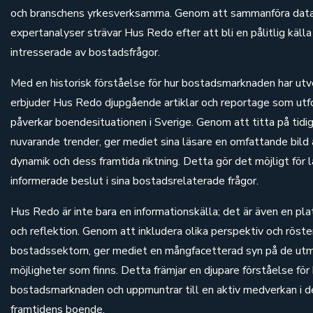
och branschens yrkesverksamma. Genom att sammanföra data,
expertanalyser strävar Hus Redo efter att bli en pålitlig källa
intresserade av bostadsfrågor.
Med en historisk förståelse för hur bostadsmarknaden har utve
erbjuder Hus Redo djupgående artiklar och reportage som utf
påverkar boendesituationen i Sverige. Genom att titta på tidi
nuvarande trender, ger mediet sina läsare en omfattande bil
dynamik och dess framtida riktning. Detta gör det möjligt för l
informerade beslut i sina bostadsrelaterade frågor.
Hus Redo är inte bara en informationskälla; det är även en pla
och reflektion. Genom att inkludera olika perspektiv och röste
bostadssektorn, ger mediet en mångfacetterad syn på de utm
möjligheter som finns. Detta främjar en djupare förståelse för
bostadsmarknaden och uppmuntrar till en aktiv medverkan i 
framtidens boende.