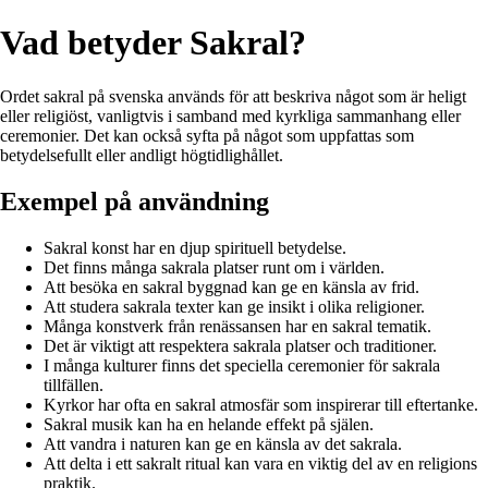
Vad betyder Sakral?
Ordet sakral på svenska används för att beskriva något som är heligt
eller religiöst, vanligtvis i samband med kyrkliga sammanhang eller
ceremonier. Det kan också syfta på något som uppfattas som
betydelsefullt eller andligt högtidlighållet.
Exempel på användning
Sakral konst har en djup spirituell betydelse.
Det finns många sakrala platser runt om i världen.
Att besöka en sakral byggnad kan ge en känsla av frid.
Att studera sakrala texter kan ge insikt i olika religioner.
Många konstverk från renässansen har en sakral tematik.
Det är viktigt att respektera sakrala platser och traditioner.
I många kulturer finns det speciella ceremonier för sakrala
tillfällen.
Kyrkor har ofta en sakral atmosfär som inspirerar till eftertanke.
Sakral musik kan ha en helande effekt på själen.
Att vandra i naturen kan ge en känsla av det sakrala.
Att delta i ett sakralt ritual kan vara en viktig del av en religions
praktik.