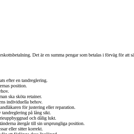
skottsbetalning. Det är en summa pengar som betalas i förväg för att säk
ats efter en tandreglering.
dernas position.
ehov.
man ska sköta retainer.
ens individuella behov.
ndläkaren för justering eller reparation.
v tandreglering på lång sikt.
erieuppbyggnad och dålig lukt.
t tänderna återgår till sin ursprungliga position.
ar eller sitter korrekt.