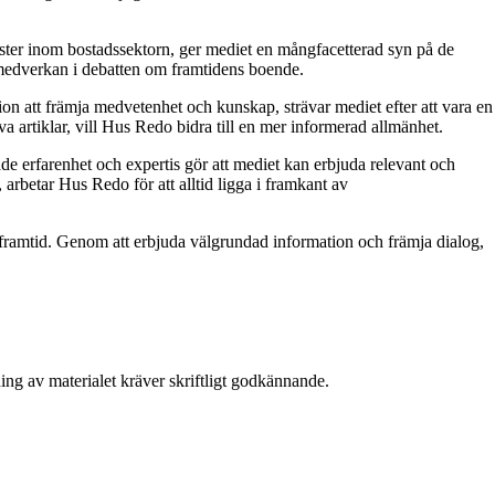
röster inom bostadssektorn, ger mediet en mångfacetterad syn på de
 medverkan i debatten om framtidens boende.
on att främja medvetenhet och kunskap, strävar mediet efter att vara en
a artiklar, vill Hus Redo bidra till en mer informerad allmänhet.
e erfarenhet och expertis gör att mediet kan erbjuda relevant och
 arbetar Hus Redo för att alltid ligga i framkant av
ramtid. Genom att erbjuda välgrundad information och främja dialog,
ing av materialet kräver skriftligt godkännande.