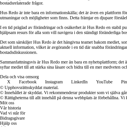
bostadsrelaterade frågor.
Hus Redo är inte bara en informationskälla; det är även en plattform f
utmaningar och möjligheter som finns. Detta främjar en djupare förstå
I en tid präglad av förändringar och osäkerhet är Hus Redo en stabil p
hjälpsam resurs för alla som vill navigera i den ständigt föränderliga 
Det som särskiljer Hus Redo är det hängivna teamet bakom mediet, som 
aktuell information, vilket är avgörande i en tid där snabba förändringar
bostadsdiskussionen.
Sammanfattningsvis är Hus Redo mer än bara en nyhetsplattform; det ä
syftar mediet till att stärka sina läsare och bidra till en mer medveten oc
Dela och visa omsorg
X
Facebook
Instagram
LinkedIn
YouTube
Pin
© Upphovsrättsskyddat material.
© Innehållet är skyddat. Vi rekommenderar produkter som vi själva går 
© Rättigheterna till allt innehåll på denna webbplats är förbehållna. V
Möt oss
Vår historia
Vad vi står för
Bidragsgivare
Hjälp oss