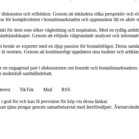
ör diskussion och reflektion. Genom att inkludera olika perspektiv och 
else för komplexiteten i bostadsmarknaden och uppmuntrar till en aktiv
unkt för dem som söker vägledning och inspiration. Med en tydlig ambiti
bostadslandskapet. Genom att erbjuda välgrundade analyser och informativ
består av experter med en djup passion för bostadsfrågor. Deras samlad
 är normen. Genom att kontinuerligt uppdatera sina insikter och artiklar,
r en engagerad part i diskussionen om boende och bostadsmarknadens f
h insiktsfull samhällsdebatt.
terest
TikTok
Mail
RSS
i god för och kan få provision för köp via dessa länkar.
i kan tjäna pengar genom samarbetsavtal med återförsäljare. Återanvändn