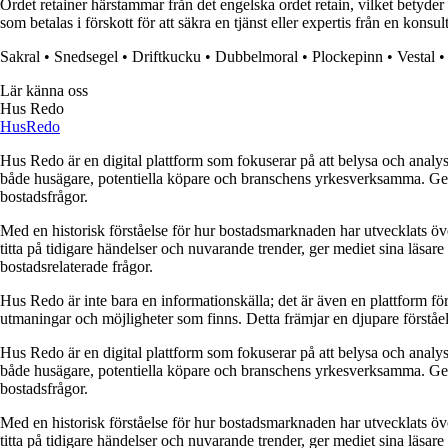
Ordet retainer härstammar från det engelska ordet retain, vilket betyder
som betalas i förskott för att säkra en tjänst eller expertis från en konsul
Sakral
•
Snedsegel
•
Driftkucku
•
Dubbelmoral
•
Plockepinn
•
Vestal
Lär känna oss
Hus Redo
Hus
Redo
Hus Redo är en digital plattform som fokuserar på att belysa och analys
både husägare, potentiella köpare och branschens yrkesverksamma. Genom
bostadsfrågor.
Med en historisk förståelse för hur bostadsmarknaden har utvecklats ö
titta på tidigare händelser och nuvarande trender, ger mediet sina läsar
bostadsrelaterade frågor.
Hus Redo är inte bara en informationskälla; det är även en plattform f
utmaningar och möjligheter som finns. Detta främjar en djupare förstå
Hus Redo är en digital plattform som fokuserar på att belysa och analys
både husägare, potentiella köpare och branschens yrkesverksamma. Genom
bostadsfrågor.
Med en historisk förståelse för hur bostadsmarknaden har utvecklats ö
titta på tidigare händelser och nuvarande trender, ger mediet sina läsar