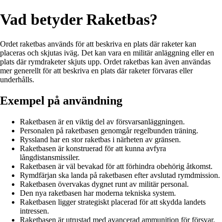
Vad betyder Raketbas?
Ordet raketbas används för att beskriva en plats där raketer kan
placeras och skjutas iväg. Det kan vara en militär anläggning eller en
plats där rymdraketer skjuts upp. Ordet raketbas kan även användas
mer generellt för att beskriva en plats där raketer förvaras eller
underhålls.
Exempel på användning
Raketbasen är en viktig del av försvarsanläggningen.
Personalen på raketbasen genomgår regelbunden träning.
Ryssland har en stor raketbas i närheten av gränsen.
Raketbasen är konstruerad för att kunna avfyra
långdistansmissiler.
Raketbasen är väl bevakad för att förhindra obehörig åtkomst.
Rymdfärjan ska landa på raketbasen efter avslutad rymdmission.
Raketbasen övervakas dygnet runt av militär personal.
Den nya raketbasen har moderna tekniska system.
Raketbasen ligger strategiskt placerad för att skydda landets
intressen.
Raketbasen är utrustad med avancerad ammunition för försvar.