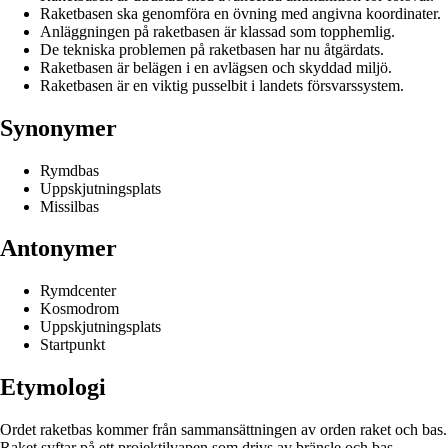
Raketbasen ska genomföra en övning med angivna koordinater.
Anläggningen på raketbasen är klassad som topphemlig.
De tekniska problemen på raketbasen har nu åtgärdats.
Raketbasen är belägen i en avlägsen och skyddad miljö.
Raketbasen är en viktig pusselbit i landets försvarssystem.
Synonymer
Rymdbas
Uppskjutningsplats
Missilbas
Antonymer
Rymdcenter
Kosmodrom
Uppskjutningsplats
Startpunkt
Etymologi
Ordet raketbas kommer från sammansättningen av orden raket och bas.
Raket syftar på ett projektilvapen som drivs av bränsle och bas