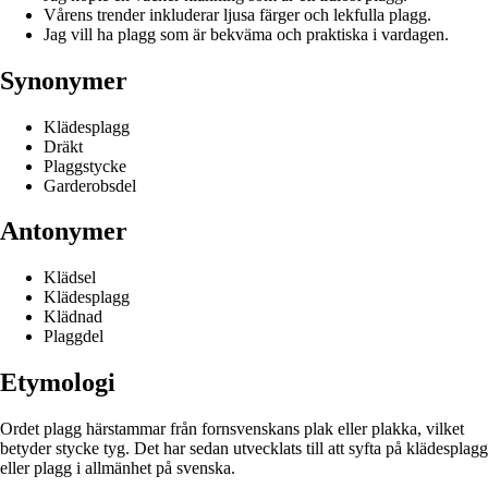
Vårens trender inkluderar ljusa färger och lekfulla plagg.
Jag vill ha plagg som är bekväma och praktiska i vardagen.
Synonymer
Klädesplagg
Dräkt
Plaggstycke
Garderobsdel
Antonymer
Klädsel
Klädesplagg
Klädnad
Plaggdel
Etymologi
Ordet plagg härstammar från fornsvenskans plak eller plakka, vilket
betyder stycke tyg. Det har sedan utvecklats till att syfta på klädesplagg
eller plagg i allmänhet på svenska.