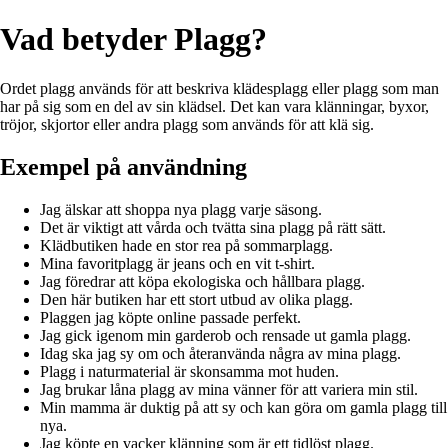
Vad betyder Plagg?
Ordet plagg används för att beskriva klädesplagg eller plagg som man
har på sig som en del av sin klädsel. Det kan vara klänningar, byxor,
tröjor, skjortor eller andra plagg som används för att klä sig.
Exempel på användning
Jag älskar att shoppa nya plagg varje säsong.
Det är viktigt att vårda och tvätta sina plagg på rätt sätt.
Klädbutiken hade en stor rea på sommarplagg.
Mina favoritplagg är jeans och en vit t-shirt.
Jag föredrar att köpa ekologiska och hållbara plagg.
Den här butiken har ett stort utbud av olika plagg.
Plaggen jag köpte online passade perfekt.
Jag gick igenom min garderob och rensade ut gamla plagg.
Idag ska jag sy om och återanvända några av mina plagg.
Plagg i naturmaterial är skonsamma mot huden.
Jag brukar låna plagg av mina vänner för att variera min stil.
Min mamma är duktig på att sy och kan göra om gamla plagg till
nya.
Jag köpte en vacker klänning som är ett tidlöst plagg.