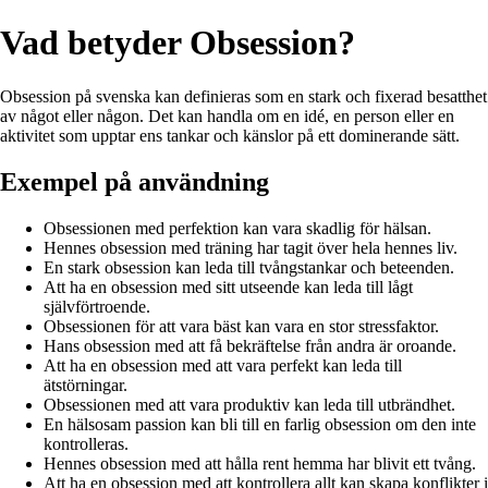
Vad betyder Obsession?
Obsession på svenska kan definieras som en stark och fixerad besatthet
av något eller någon. Det kan handla om en idé, en person eller en
aktivitet som upptar ens tankar och känslor på ett dominerande sätt.
Exempel på användning
Obsessionen med perfektion kan vara skadlig för hälsan.
Hennes obsession med träning har tagit över hela hennes liv.
En stark obsession kan leda till tvångstankar och beteenden.
Att ha en obsession med sitt utseende kan leda till lågt
självförtroende.
Obsessionen för att vara bäst kan vara en stor stressfaktor.
Hans obsession med att få bekräftelse från andra är oroande.
Att ha en obsession med att vara perfekt kan leda till
ätstörningar.
Obsessionen med att vara produktiv kan leda till utbrändhet.
En hälsosam passion kan bli till en farlig obsession om den inte
kontrolleras.
Hennes obsession med att hålla rent hemma har blivit ett tvång.
Att ha en obsession med att kontrollera allt kan skapa konflikter i