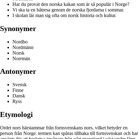
Har du provat den norska kakan som är så populär i Norge?
Vi ska ta en båtresa genom de norska fjordarna i sommar.
I skolan lär man sig ofta om norsk historia och kultur.
Synonymer
Nordbo
Nordmänn
Norsk
Norrmän
Antonymer
Svensk
Finne
Dansk
Ryss
Etymologi
Ordet nors härstammar från fornsvenskans nors, vilket betyder en
person från Norge. termen kan spåras tillbaka till fornsvenskan och har
använts för att beskriva invånare från vårt grannland i väst under lång