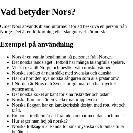
Vad betyder Nors?
Ordet Nors används ibland informellt för att beskriva en person från
Norge. Det är en förkortning eller slanguttryck för norsk.
Exempel på användning
Nors är en vanlig benämning på personer från Norge.
Det norska landslaget i fotboll har många talangfulla spelare.
Vi ska resa till Norge och besöka våra norska vänner.
Norska språket är nära släkt med svenska och danska.
Har du hört den nya norska sångaren som alla pratar om?
I Norden är Nors och Svenskar grannar och har mycket
gemensamt.
Det norska köket är känt för sina fiskrätter och ostar.
Norska fjordarna är en vacker naturupplevelse.
Norska flaggan har en karakteristisk design med rött, vitt och
blått.
En norsk tradition är att fira midsommar med dans och musik.
Hur säger man hej på norska?
Norska folksagor är kända för sina mystiska och fantasifulla
berättelser.