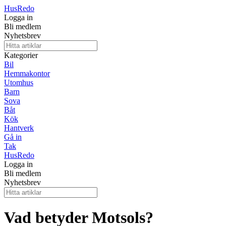
Hus
Redo
Logga in
Bli medlem
Nyhetsbrev
Kategorier
Bil
Hemmakontor
Utomhus
Barn
Sova
Båt
Kök
Hantverk
Gå in
Tak
Hus
Redo
Logga in
Bli medlem
Nyhetsbrev
Vad betyder Motsols?