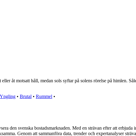
ler åt motsatt håll, medan sols syftar på solens rörelse på himlen. Såle
Yngling
•
Brutal
•
Rummel
•
ysera den svenska bostadsmarknaden. Med en strävan efter att erbjuda ins
samma. Genom att sammanföra data, trender och expertanalyser strävar Hu