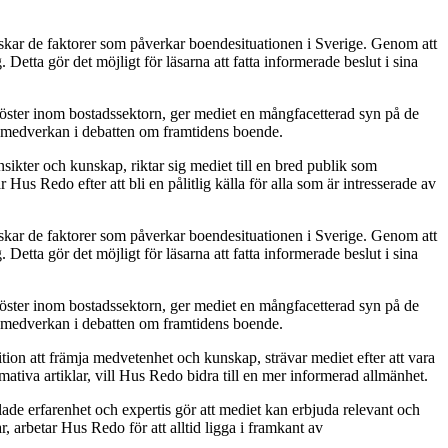
rskar de faktorer som påverkar boendesituationen i Sverige. Genom att
etta gör det möjligt för läsarna att fatta informerade beslut i sina
 röster inom bostadssektorn, ger mediet en mångfacetterad syn på de
v medverkan i debatten om framtidens boende.
ikter och kunskap, riktar sig mediet till en bred publik som
s Redo efter att bli en pålitlig källa för alla som är intresserade av
rskar de faktorer som påverkar boendesituationen i Sverige. Genom att
etta gör det möjligt för läsarna att fatta informerade beslut i sina
 röster inom bostadssektorn, ger mediet en mångfacetterad syn på de
v medverkan i debatten om framtidens boende.
ion att främja medvetenhet och kunskap, strävar mediet efter att vara
ativa artiklar, vill Hus Redo bidra till en mer informerad allmänhet.
de erfarenhet och expertis gör att mediet kan erbjuda relevant och
, arbetar Hus Redo för att alltid ligga i framkant av