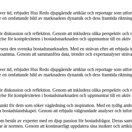
över tid, erbjuder Hus Redo djupgående artiklar och reportage som utfo
re en omfattande bild av marknadens dynamik och dess framtida riktning. D
för diskussion och reflektion. Genom att inkludera olika perspektiv och
åelse för komplexiteten i bostadsmarknaden och uppmuntrar till en akti
ysera den svenska bostadsmarknaden. Med en strävan efter att erbjuda ins
samma. Genom att sammanföra data, trender och expertanalyser strävar Hu
över tid, erbjuder Hus Redo djupgående artiklar och reportage som utfo
re en omfattande bild av marknadens dynamik och dess framtida riktning. D
för diskussion och reflektion. Genom att inkludera olika perspektiv och
åelse för komplexiteten i bostadsmarknaden och uppmuntrar till en akti
punkt för dem som söker vägledning och inspiration. Med en tydlig ambit
iga bostadslandskapet. Genom att erbjuda välgrundade analyser och inform
 består av experter med en djup passion för bostadsfrågor. Deras samla
ar är normen. Genom att kontinuerligt uppdatera sina insikter och artiklar