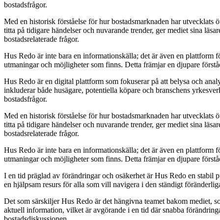
bostadsfrågor.
Med en historisk förståelse för hur bostadsmarknaden har utvecklats 
titta på tidigare händelser och nuvarande trender, ger mediet sina läsa
bostadsrelaterade frågor.
Hus Redo är inte bara en informationskälla; det är även en plattform 
utmaningar och möjligheter som finns. Detta främjar en djupare först
Hus Redo är en digital plattform som fokuserar på att belysa och anal
inkluderar både husägare, potentiella köpare och branschens yrkesverk
bostadsfrågor.
Med en historisk förståelse för hur bostadsmarknaden har utvecklats 
titta på tidigare händelser och nuvarande trender, ger mediet sina läsa
bostadsrelaterade frågor.
Hus Redo är inte bara en informationskälla; det är även en plattform 
utmaningar och möjligheter som finns. Detta främjar en djupare först
I en tid präglad av förändringar och osäkerhet är Hus Redo en stabil 
en hjälpsam resurs för alla som vill navigera i den ständigt föränderl
Det som särskiljer Hus Redo är det hängivna teamet bakom mediet, som
aktuell information, vilket är avgörande i en tid där snabba förändring
bostadsdiskussionen.