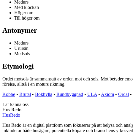
Medurs
Med klockan
Höger om
Till höger om
Antonymer
Medurs
Urursin
Medsols
Etymologi
Ordet motsols är sammansatt av orden mot och sols. Mot betyder emot el
rörelse, alltså i en moturs riktning.
Kobbe
•
Brutal
•
Bokhylla
•
Rundbyggnad
•
ULA
•
Axiom
•
Ordal
•
Lär känna oss
Hus Redo
Hus
Redo
Hus Redo är en digital plattform som fokuserar på att belysa och anal
inkluderar både husägare, potentiella köpare och branschens yrkesverk