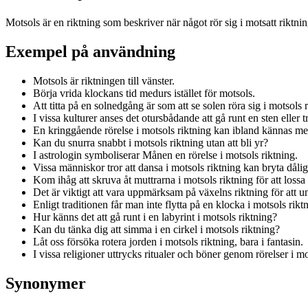
Motsols är en riktning som beskriver när något rör sig i motsatt riktni
Exempel på användning
Motsols är riktningen till vänster.
Börja vrida klockans tid medurs istället för motsols.
Att titta på en solnedgång är som att se solen röra sig i motsols 
I vissa kulturer anses det otursbådande att gå runt en sten eller t
En kringgående rörelse i motsols riktning kan ibland kännas mer
Kan du snurra snabbt i motsols riktning utan att bli yr?
I astrologin symboliserar Månen en rörelse i motsols riktning.
Vissa människor tror att dansa i motsols riktning kan bryta dålig
Kom ihåg att skruva åt muttrarna i motsols riktning för att loss
Det är viktigt att vara uppmärksam på växelns riktning för att u
Enligt traditionen får man inte flytta på en klocka i motsols riktni
Hur känns det att gå runt i en labyrint i motsols riktning?
Kan du tänka dig att simma i en cirkel i motsols riktning?
Låt oss försöka rotera jorden i motsols riktning, bara i fantasin.
I vissa religioner uttrycks ritualer och böner genom rörelser i mo
Synonymer