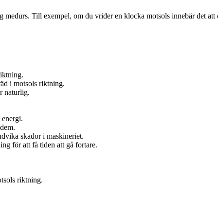
ng medurs. Till exempel, om du vrider en klocka motsols innebär det att 
riktning.
räd i motsols riktning.
 naturlig.
 energi.
a dem.
ndvika skador i maskineriet.
ng för att få tiden att gå fortare.
tsols riktning.