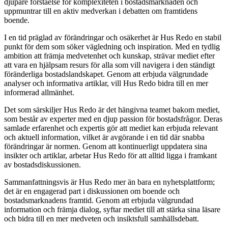
djupare förståelse för komplexiteten i bostadsmarknaden och
uppmuntrar till en aktiv medverkan i debatten om framtidens
boende.
I en tid präglad av förändringar och osäkerhet är Hus Redo en stabil
punkt för dem som söker vägledning och inspiration. Med en tydlig
ambition att främja medvetenhet och kunskap, strävar mediet efter
att vara en hjälpsam resurs för alla som vill navigera i den ständigt
föränderliga bostadslandskapet. Genom att erbjuda välgrundade
analyser och informativa artiklar, vill Hus Redo bidra till en mer
informerad allmänhet.
Det som särskiljer Hus Redo är det hängivna teamet bakom mediet,
som består av experter med en djup passion för bostadsfrågor. Deras
samlade erfarenhet och expertis gör att mediet kan erbjuda relevant
och aktuell information, vilket är avgörande i en tid där snabba
förändringar är normen. Genom att kontinuerligt uppdatera sina
insikter och artiklar, arbetar Hus Redo för att alltid ligga i framkant
av bostadsdiskussionen.
Sammanfattningsvis är Hus Redo mer än bara en nyhetsplattform;
det är en engagerad part i diskussionen om boende och
bostadsmarknadens framtid. Genom att erbjuda välgrundad
information och främja dialog, syftar mediet till att stärka sina läsare
och bidra till en mer medveten och insiktsfull samhällsdebatt.