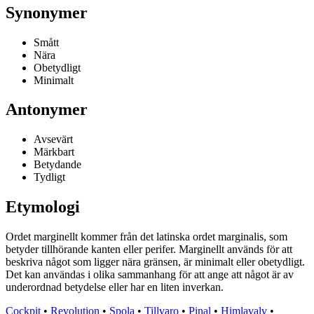
Synonymer
Smått
Nära
Obetydligt
Minimalt
Antonymer
Avsevärt
Märkbart
Betydande
Tydligt
Etymologi
Ordet marginellt kommer från det latinska ordet marginalis, som
betyder tillhörande kanten eller perifer. Marginellt används för att
beskriva något som ligger nära gränsen, är minimalt eller obetydligt.
Det kan användas i olika sammanhang för att ange att något är av
underordnad betydelse eller har en liten inverkan.
Cockpit
•
Revolution
•
Spola
•
Tillvaro
•
Pinal
•
Himlavalv
•