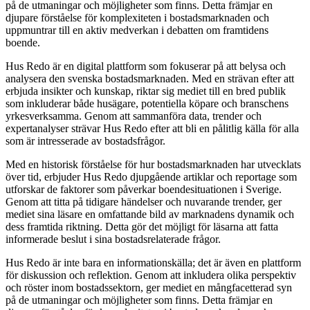
på de utmaningar och möjligheter som finns. Detta främjar en
djupare förståelse för komplexiteten i bostadsmarknaden och
uppmuntrar till en aktiv medverkan i debatten om framtidens
boende.
Hus Redo är en digital plattform som fokuserar på att belysa och
analysera den svenska bostadsmarknaden. Med en strävan efter att
erbjuda insikter och kunskap, riktar sig mediet till en bred publik
som inkluderar både husägare, potentiella köpare och branschens
yrkesverksamma. Genom att sammanföra data, trender och
expertanalyser strävar Hus Redo efter att bli en pålitlig källa för alla
som är intresserade av bostadsfrågor.
Med en historisk förståelse för hur bostadsmarknaden har utvecklats
över tid, erbjuder Hus Redo djupgående artiklar och reportage som
utforskar de faktorer som påverkar boendesituationen i Sverige.
Genom att titta på tidigare händelser och nuvarande trender, ger
mediet sina läsare en omfattande bild av marknadens dynamik och
dess framtida riktning. Detta gör det möjligt för läsarna att fatta
informerade beslut i sina bostadsrelaterade frågor.
Hus Redo är inte bara en informationskälla; det är även en plattform
för diskussion och reflektion. Genom att inkludera olika perspektiv
och röster inom bostadssektorn, ger mediet en mångfacetterad syn
på de utmaningar och möjligheter som finns. Detta främjar en