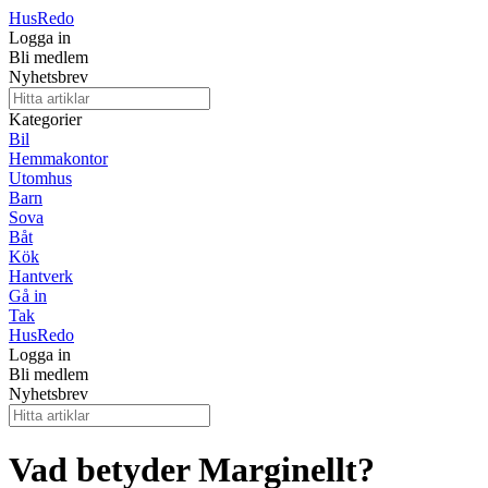
Hus
Redo
Logga in
Bli medlem
Nyhetsbrev
Kategorier
Bil
Hemmakontor
Utomhus
Barn
Sova
Båt
Kök
Hantverk
Gå in
Tak
Hus
Redo
Logga in
Bli medlem
Nyhetsbrev
Vad betyder Marginellt?