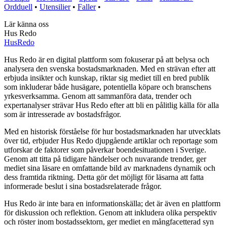
Ordduell
•
Utensilier
•
Faller
•
Lär känna oss
Hus Redo
Hus
Redo
Hus Redo är en digital plattform som fokuserar på att belysa och
analysera den svenska bostadsmarknaden. Med en strävan efter att
erbjuda insikter och kunskap, riktar sig mediet till en bred publik
som inkluderar både husägare, potentiella köpare och branschens
yrkesverksamma. Genom att sammanföra data, trender och
expertanalyser strävar Hus Redo efter att bli en pålitlig källa för alla
som är intresserade av bostadsfrågor.
Med en historisk förståelse för hur bostadsmarknaden har utvecklats
över tid, erbjuder Hus Redo djupgående artiklar och reportage som
utforskar de faktorer som påverkar boendesituationen i Sverige.
Genom att titta på tidigare händelser och nuvarande trender, ger
mediet sina läsare en omfattande bild av marknadens dynamik och
dess framtida riktning. Detta gör det möjligt för läsarna att fatta
informerade beslut i sina bostadsrelaterade frågor.
Hus Redo är inte bara en informationskälla; det är även en plattform
för diskussion och reflektion. Genom att inkludera olika perspektiv
och röster inom bostadssektorn, ger mediet en mångfacetterad syn