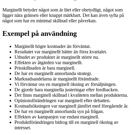
Marginellt betyder något som är litet eller obetydligt, något som
ligger nära gränsen eller knappt märkbart. Det kan även syfta på
något som har en minimal skillnad eller påverkan.
Exempel på användning
Marginellt högre kostnader än förväntat.
Resultatet var marginellt bättre än förra kvartalet.
Utbudet av produkter är marginellt större nu.
Effekten av åtgärden var marginellt.
Prisskillnaden är bara marginell.
De har en marginellt annorlunda strategi.
Marknadsandelarna är marginellt förändrade.
Vi förväntar oss en marginell ökning av försäljningen.
De gjorde bara marginella justeringar efter feedbacken.
Det finns marginell skillnad i kvaliteten mellan produkterna.
Opinionsförändringen var marginell efter debatten.
Kostnadsökningen var marginell jämfört med föregående år.
De har en marginellt annorlunda syn på frågan.
Effekten av kampanjen var endast marginell.
Produktförändringen bidrog till en marginell ökning av
intresset.