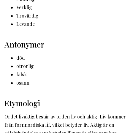
Verklig
Trovärdig
Levande
Antonymer
död
otrörlig
falsk
osann
Etymologi
Ordet livaktig består av orden liv och aktig. Liv kommer
från fornnordiska líf, vilket betyder liv. Aktig är en