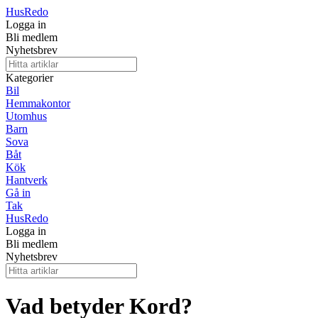
Hus
Redo
Logga in
Bli medlem
Nyhetsbrev
Kategorier
Bil
Hemmakontor
Utomhus
Barn
Sova
Båt
Kök
Hantverk
Gå in
Tak
Hus
Redo
Logga in
Bli medlem
Nyhetsbrev
Vad betyder Kord?