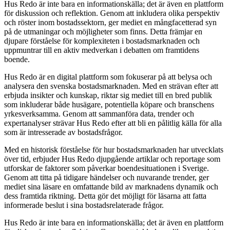
Hus Redo är inte bara en informationskälla; det är även en plattform
för diskussion och reflektion. Genom att inkludera olika perspektiv
och röster inom bostadssektorn, ger mediet en mångfacetterad syn
på de utmaningar och möjligheter som finns. Detta främjar en
djupare förståelse för komplexiteten i bostadsmarknaden och
uppmuntrar till en aktiv medverkan i debatten om framtidens
boende.
Hus Redo är en digital plattform som fokuserar på att belysa och
analysera den svenska bostadsmarknaden. Med en strävan efter att
erbjuda insikter och kunskap, riktar sig mediet till en bred publik
som inkluderar både husägare, potentiella köpare och branschens
yrkesverksamma. Genom att sammanföra data, trender och
expertanalyser strävar Hus Redo efter att bli en pålitlig källa för alla
som är intresserade av bostadsfrågor.
Med en historisk förståelse för hur bostadsmarknaden har utvecklats
över tid, erbjuder Hus Redo djupgående artiklar och reportage som
utforskar de faktorer som påverkar boendesituationen i Sverige.
Genom att titta på tidigare händelser och nuvarande trender, ger
mediet sina läsare en omfattande bild av marknadens dynamik och
dess framtida riktning. Detta gör det möjligt för läsarna att fatta
informerade beslut i sina bostadsrelaterade frågor.
Hus Redo är inte bara en informationskälla; det är även en plattform