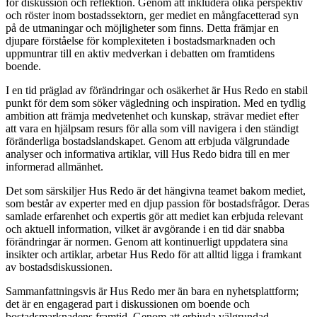
för diskussion och reflektion. Genom att inkludera olika perspektiv
och röster inom bostadssektorn, ger mediet en mångfacetterad syn
på de utmaningar och möjligheter som finns. Detta främjar en
djupare förståelse för komplexiteten i bostadsmarknaden och
uppmuntrar till en aktiv medverkan i debatten om framtidens
boende.
I en tid präglad av förändringar och osäkerhet är Hus Redo en stabil
punkt för dem som söker vägledning och inspiration. Med en tydlig
ambition att främja medvetenhet och kunskap, strävar mediet efter
att vara en hjälpsam resurs för alla som vill navigera i den ständigt
föränderliga bostadslandskapet. Genom att erbjuda välgrundade
analyser och informativa artiklar, vill Hus Redo bidra till en mer
informerad allmänhet.
Det som särskiljer Hus Redo är det hängivna teamet bakom mediet,
som består av experter med en djup passion för bostadsfrågor. Deras
samlade erfarenhet och expertis gör att mediet kan erbjuda relevant
och aktuell information, vilket är avgörande i en tid där snabba
förändringar är normen. Genom att kontinuerligt uppdatera sina
insikter och artiklar, arbetar Hus Redo för att alltid ligga i framkant
av bostadsdiskussionen.
Sammanfattningsvis är Hus Redo mer än bara en nyhetsplattform;
det är en engagerad part i diskussionen om boende och
bostadsmarknadens framtid. Genom att erbjuda välgrundad