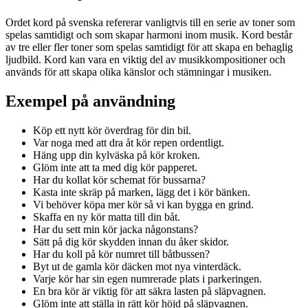
Ordet kord på svenska refererar vanligtvis till en serie av toner som
spelas samtidigt och som skapar harmoni inom musik. Kord består
av tre eller fler toner som spelas samtidigt för att skapa en behaglig
ljudbild. Kord kan vara en viktig del av musikkompositioner och
används för att skapa olika känslor och stämningar i musiken.
Exempel på användning
Köp ett nytt kör överdrag för din bil.
Var noga med att dra åt kör repen ordentligt.
Häng upp din kylväska på kör kroken.
Glöm inte att ta med dig kör papperet.
Har du kollat kör schemat för bussarna?
Kasta inte skräp på marken, lägg det i kör bänken.
Vi behöver köpa mer kör så vi kan bygga en grind.
Skaffa en ny kör matta till din båt.
Har du sett min kör jacka någonstans?
Sätt på dig kör skydden innan du åker skidor.
Har du koll på kör numret till båtbussen?
Byt ut de gamla kör däcken mot nya vinterdäck.
Varje kör har sin egen numrerade plats i parkeringen.
En bra kör är viktig för att säkra lasten på släpvagnen.
Glöm inte att ställa in rätt kör höjd på släpvagnen.