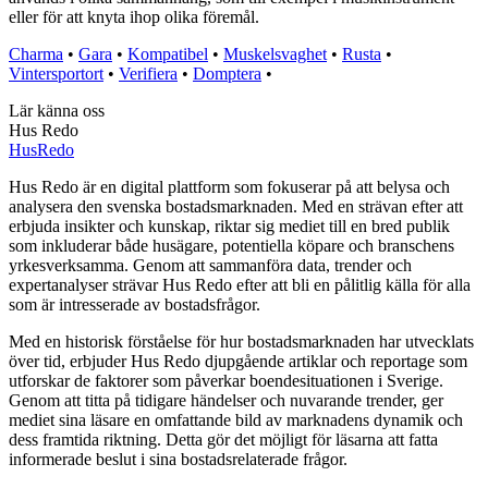
eller för att knyta ihop olika föremål.
Charma
•
Gara
•
Kompatibel
•
Muskelsvaghet
•
Rusta
•
Vintersportort
•
Verifiera
•
Domptera
•
Lär känna oss
Hus Redo
Hus
Redo
Hus Redo är en digital plattform som fokuserar på att belysa och
analysera den svenska bostadsmarknaden. Med en strävan efter att
erbjuda insikter och kunskap, riktar sig mediet till en bred publik
som inkluderar både husägare, potentiella köpare och branschens
yrkesverksamma. Genom att sammanföra data, trender och
expertanalyser strävar Hus Redo efter att bli en pålitlig källa för alla
som är intresserade av bostadsfrågor.
Med en historisk förståelse för hur bostadsmarknaden har utvecklats
över tid, erbjuder Hus Redo djupgående artiklar och reportage som
utforskar de faktorer som påverkar boendesituationen i Sverige.
Genom att titta på tidigare händelser och nuvarande trender, ger
mediet sina läsare en omfattande bild av marknadens dynamik och
dess framtida riktning. Detta gör det möjligt för läsarna att fatta
informerade beslut i sina bostadsrelaterade frågor.