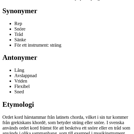
Synonymer
Rep
Snöre
Tråd
Sänke
För ett instrument: sträng
Antonymer
Lång
Avslappnad
Vriden
Flexibel
Sned
Etymologi
Ordet kord härstammar från latinets chorda, vilket i sin tur kommer
från grekiskans khordē, som betyder sträng eller snöre. I svenska
används ordet kord främst för att beskriva ett snöre eller en tråd som
används i olika sammanhang, som till exempel i musikinstrument