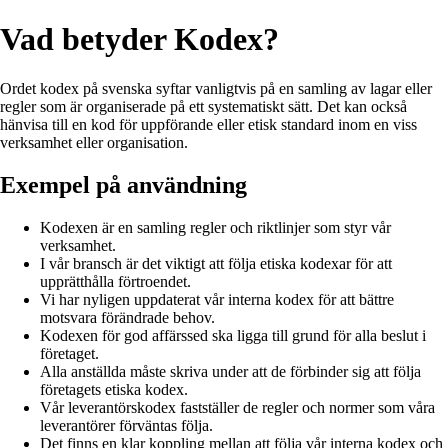
Vad betyder Kodex?
Ordet kodex på svenska syftar vanligtvis på en samling av lagar eller
regler som är organiserade på ett systematiskt sätt. Det kan också
hänvisa till en kod för uppförande eller etisk standard inom en viss
verksamhet eller organisation.
Exempel på användning
Kodexen är en samling regler och riktlinjer som styr vår
verksamhet.
I vår bransch är det viktigt att följa etiska kodexar för att
upprätthålla förtroendet.
Vi har nyligen uppdaterat vår interna kodex för att bättre
motsvara förändrade behov.
Kodexen för god affärssed ska ligga till grund för alla beslut i
företaget.
Alla anställda måste skriva under att de förbinder sig att följa
företagets etiska kodex.
Vår leverantörskodex fastställer de regler och normer som våra
leverantörer förväntas följa.
Det finns en klar koppling mellan att följa vår interna kodex och