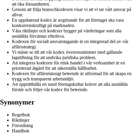
att öka lönsamheten.
Genom att följa branschkodexen visar vi att vi tar vårt ansvar på
allvar.
En uppdaterad kodex är avgörande för att företaget ska vara
konkurrenskraftigt på marknaden.
Våra riktlinjer och kodexer bygger på värderingar som alla
anställda förväntas efterleva.
Kodexen för socialt ansvarstagande är en integrerad del av vår
affärsstrategi.
Vi måste se till att vår kodex överensstämmer med gällande
lagstiftning för att undvika juridiska problem.
Att integrera kodexen för etisk handel i vår verksamhet är en
prioriterad åtgärd för att säkerställa hållbarhet.
Kodexen för affärsmässigt beteende är utformad för att skapa en
trygg och transparent arbetsmiljö.
Att upprätthålla en sund företagskultur kräver att alla anställda
förstår och följer vår kodex för beteende.
Synonymer
Regelbok
Riktlinjer
Förordning
Handbok