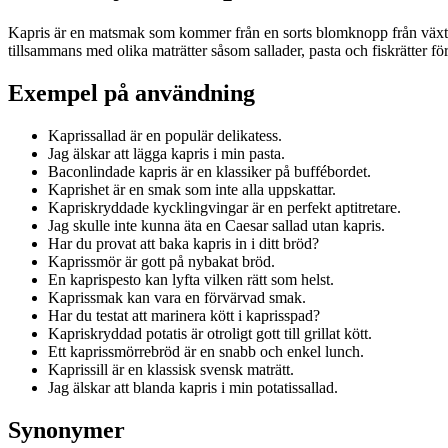
Kapris är en matsmak som kommer från en sorts blomknopp från växte
tillsammans med olika maträtter såsom sallader, pasta och fiskrätter f
Exempel på användning
Kaprissallad är en populär delikatess.
Jag älskar att lägga kapris i min pasta.
Baconlindade kapris är en klassiker på buffébordet.
Kaprishet är en smak som inte alla uppskattar.
Kapriskryddade kycklingvingar är en perfekt aptitretare.
Jag skulle inte kunna äta en Caesar sallad utan kapris.
Har du provat att baka kapris in i ditt bröd?
Kaprissmör är gott på nybakat bröd.
En kaprispesto kan lyfta vilken rätt som helst.
Kaprissmak kan vara en förvärvad smak.
Har du testat att marinera kött i kaprisspad?
Kapriskryddad potatis är otroligt gott till grillat kött.
Ett kaprissmörrebröd är en snabb och enkel lunch.
Kaprissill är en klassisk svensk maträtt.
Jag älskar att blanda kapris i min potatissallad.
Synonymer