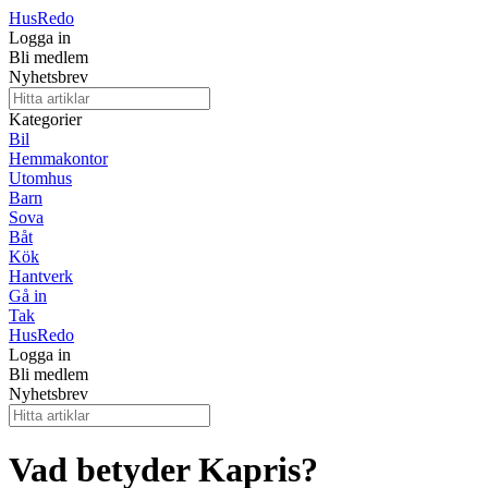
Hus
Redo
Logga in
Bli medlem
Nyhetsbrev
Kategorier
Bil
Hemmakontor
Utomhus
Barn
Sova
Båt
Kök
Hantverk
Gå in
Tak
Hus
Redo
Logga in
Bli medlem
Nyhetsbrev
Vad betyder Kapris?