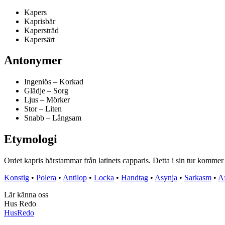
Kapers
Kaprisbär
Kapersträd
Kapersärt
Antonymer
Ingeniös – Korkad
Glädje – Sorg
Ljus – Mörker
Stor – Liten
Snabb – Långsam
Etymologi
Ordet kapris härstammar från latinets capparis. Detta i sin tur kommer 
Konstig
•
Polera
•
Antilop
•
Locka
•
Handtag
•
Asynja
•
Sarkasm
•
Af
Lär känna oss
Hus Redo
Hus
Redo