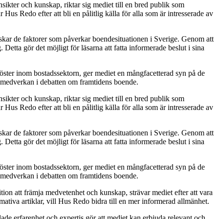
ikter och kunskap, riktar sig mediet till en bred publik som
s Redo efter att bli en pålitlig källa för alla som är intresserade av
rskar de faktorer som påverkar boendesituationen i Sverige. Genom att
etta gör det möjligt för läsarna att fatta informerade beslut i sina
 röster inom bostadssektorn, ger mediet en mångfacetterad syn på de
v medverkan i debatten om framtidens boende.
ikter och kunskap, riktar sig mediet till en bred publik som
s Redo efter att bli en pålitlig källa för alla som är intresserade av
rskar de faktorer som påverkar boendesituationen i Sverige. Genom att
etta gör det möjligt för läsarna att fatta informerade beslut i sina
 röster inom bostadssektorn, ger mediet en mångfacetterad syn på de
v medverkan i debatten om framtidens boende.
ion att främja medvetenhet och kunskap, strävar mediet efter att vara
ativa artiklar, vill Hus Redo bidra till en mer informerad allmänhet.
de erfarenhet och expertis gör att mediet kan erbjuda relevant och