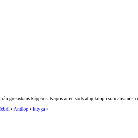
från grekiskans kápparis. Kapris är en sorts ätlig knopp som används i ma
ebril
•
Antilop
•
Intyga
•