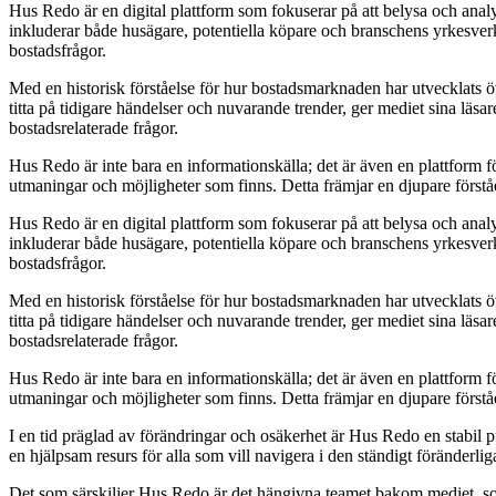
Hus Redo är en digital plattform som fokuserar på att belysa och anal
inkluderar både husägare, potentiella köpare och branschens yrkesverk
bostadsfrågor.
Med en historisk förståelse för hur bostadsmarknaden har utvecklats 
titta på tidigare händelser och nuvarande trender, ger mediet sina läsa
bostadsrelaterade frågor.
Hus Redo är inte bara en informationskälla; det är även en plattform 
utmaningar och möjligheter som finns. Detta främjar en djupare först
Hus Redo är en digital plattform som fokuserar på att belysa och anal
inkluderar både husägare, potentiella köpare och branschens yrkesverk
bostadsfrågor.
Med en historisk förståelse för hur bostadsmarknaden har utvecklats 
titta på tidigare händelser och nuvarande trender, ger mediet sina läsa
bostadsrelaterade frågor.
Hus Redo är inte bara en informationskälla; det är även en plattform 
utmaningar och möjligheter som finns. Detta främjar en djupare först
I en tid präglad av förändringar och osäkerhet är Hus Redo en stabil 
en hjälpsam resurs för alla som vill navigera i den ständigt föränderl
Det som särskiljer Hus Redo är det hängivna teamet bakom mediet, som