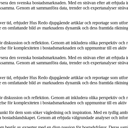
ysera den svenska bostadsmarknaden. Med en strävan efter att erbjuda ins
samma. Genom att sammanföra data, trender och expertanalyser strävar Hu
över tid, erbjuder Hus Redo djupgående artiklar och reportage som utfo
re en omfattande bild av marknadens dynamik och dess framtida riktning. D
för diskussion och reflektion. Genom att inkludera olika perspektiv och
åelse för komplexiteten i bostadsmarknaden och uppmuntrar till en akti
ysera den svenska bostadsmarknaden. Med en strävan efter att erbjuda ins
samma. Genom att sammanföra data, trender och expertanalyser strävar Hu
över tid, erbjuder Hus Redo djupgående artiklar och reportage som utfo
re en omfattande bild av marknadens dynamik och dess framtida riktning. D
för diskussion och reflektion. Genom att inkludera olika perspektiv och
åelse för komplexiteten i bostadsmarknaden och uppmuntrar till en akti
punkt för dem som söker vägledning och inspiration. Med en tydlig ambit
iga bostadslandskapet. Genom att erbjuda välgrundade analyser och inform
 består av experter med en djup passion för bostadsfrågor. Deras samla