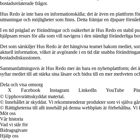
bostadsrelaterade frågor.
Hus Redo är inte bara en informationskälla; det är även en plattform f
utmaningar och möjligheter som finns. Detta främjar en djupare förstå
I en tid präglad av förändringar och osäkerhet är Hus Redo en stabil p
hjälpsam resurs för alla som vill navigera i den ständigt föränderliga 
Det som särskiljer Hus Redo är det hängivna teamet bakom mediet, som 
aktuell information, vilket är avgörande i en tid där snabba förändringar
bostadsdiskussionen.
Sammanfattningsvis är Hus Redo mer än bara en nyhetsplattform; det ä
syftar mediet till att stärka sina läsare och bidra till en mer medveten oc
Dela och visa omsorg
X
Facebook
Instagram
LinkedIn
YouTube
Pin
© Upphovsrättsskyddat material.
© Innehållet är skyddat. Vi rekommenderar produkter som vi själva går 
© Rättigheterna till allt innehåll på denna webbplats är förbehållna. V
Möt oss
Vår historia
Vad vi står för
Bidragsgivare
Hjälp oss