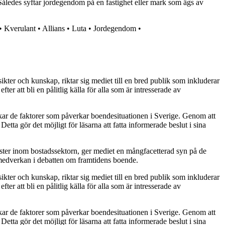
åledes syftar jordegendom på en fastighet eller mark som ägs av
•
Kverulant
•
Allians
•
Luta
•
Jordegendom
•
kter och kunskap, riktar sig mediet till en bred publik som inkluderar
 att bli en pålitlig källa för alla som är intresserade av
skar de faktorer som påverkar boendesituationen i Sverige. Genom att
tta gör det möjligt för läsarna att fatta informerade beslut i sina
röster inom bostadssektorn, ger mediet en mångfacetterad syn på de
 medverkan i debatten om framtidens boende.
kter och kunskap, riktar sig mediet till en bred publik som inkluderar
 att bli en pålitlig källa för alla som är intresserade av
skar de faktorer som påverkar boendesituationen i Sverige. Genom att
tta gör det möjligt för läsarna att fatta informerade beslut i sina