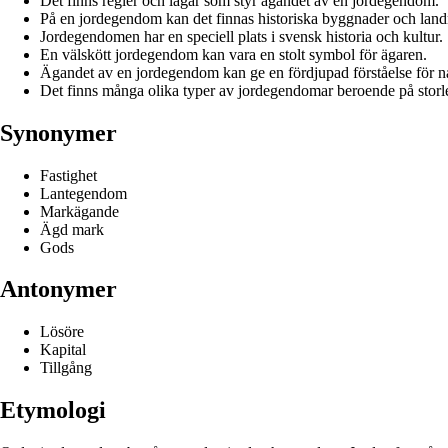
Det finns regler och lagar som styr ägandet av en jordegendom.
På en jordegendom kan det finnas historiska byggnader och lan
Jordegendomen har en speciell plats i svensk historia och kultur.
En välskött jordegendom kan vara en stolt symbol för ägaren.
Ägandet av en jordegendom kan ge en fördjupad förståelse för n
Det finns många olika typer av jordegendomar beroende på stor
Synonymer
Fastighet
Lantegendom
Markägande
Ägd mark
Gods
Antonymer
Lösöre
Kapital
Tillgång
Etymologi