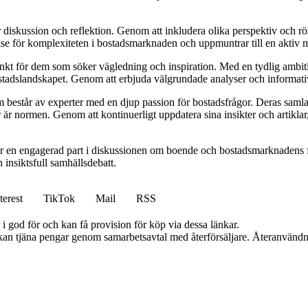
ör diskussion och reflektion. Genom att inkludera olika perspektiv och 
else för komplexiteten i bostadsmarknaden och uppmuntrar till en aktiv
unkt för dem som söker vägledning och inspiration. Med en tydlig ambiti
bostadslandskapet. Genom att erbjuda välgrundade analyser och informativ
består av experter med en djup passion för bostadsfrågor. Deras samlad
 är normen. Genom att kontinuerligt uppdatera sina insikter och artiklar,
r en engagerad part i diskussionen om boende och bostadsmarknadens f
h insiktsfull samhällsdebatt.
terest
TikTok
Mail
RSS
i god för och kan få provision för köp via dessa länkar.
i kan tjäna pengar genom samarbetsavtal med återförsäljare. Återanvändn