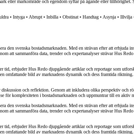
rk eller markområde och egendom syftar på ägande eller tillhörighet. S
ldra
•
Intyga
•
Abrupt
•
Inbilla
•
Obstinat
•
Handtag
•
Asynja
•
Illvilja
era den svenska bostadsmarknaden. Med en strävan efter att erbjuda insi
 att sammanföra data, trender och expertanalyser strävar Hus Redo efter
ver tid, erbjuder Hus Redo djupgående artiklar och reportage som utfor
e en omfattande bild av marknadens dynamik och dess framtida riktning. De
ör diskussion och reflektion. Genom att inkludera olika perspektiv och 
else för komplexiteten i bostadsmarknaden och uppmuntrar till en aktiv
era den svenska bostadsmarknaden. Med en strävan efter att erbjuda insi
 att sammanföra data, trender och expertanalyser strävar Hus Redo efter
ver tid, erbjuder Hus Redo djupgående artiklar och reportage som utfor
e en omfattande bild av marknadens dynamik och dess framtida riktning. De