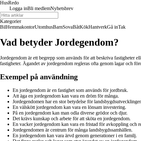
Hus
Redo
Logga in
Bli medlem
Nyhetsbrev
Kategorier
Bil
Hemmakontor
Utomhus
Barn
Sova
Båt
Kök
Hantverk
Gå in
Tak
Vad betyder Jordegendom?
Jordegendom är ett begrepp som används för att beskriva fastigheter elle
fastigheter. Ägandet av jordegendom regleras ofta genom lagar och för
Exempel på användning
En jordegendom är en fastighet som används för jordbruk.
Att äga en jordegendom kan vara en dröm för många.
Jordegendomen har en stor betydelse för landsbygdsutvecklinge
En välskött jordegendom kan vara en lönsam investering.
På en jordegendom kan man odla diverse grödor och djur.
Det krävs kunskap och arbete för att sköta en jordegendom.
En vacker jordegendom kan vara en fristad för avkoppling och re
Jordegendomen är centrum för många landsbygdssamhällen.
En jordegendom kan vara ärvd genom generationer i en familj.