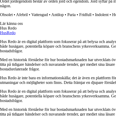
Ordet jordegendom består av orden jord och egendom. Jord syftar på ma
någon.
Obsolet
•
Afebril
•
Vattengud
•
Antilop
•
Paria
•
Fridfull
•
Indolent
•
Hu
Lär känna oss
Hus Redo
Hus
Redo
Hus Redo är en digital plattform som fokuserar på att belysa och analys
både husägare, potentiella köpare och branschens yrkesverksamma. Genom
bostadsfrågor.
Med en historisk förståelse för hur bostadsmarknaden har utvecklats ö
titta på tidigare händelser och nuvarande trender, ger mediet sina läsar
bostadsrelaterade frågor.
Hus Redo är inte bara en informationskälla; det är även en plattform f
utmaningar och möjligheter som finns. Detta främjar en djupare förstå
Hus Redo är en digital plattform som fokuserar på att belysa och analys
både husägare, potentiella köpare och branschens yrkesverksamma. Genom
bostadsfrågor.
Med en historisk förståelse för hur bostadsmarknaden har utvecklats ö
titta på tidigare händelser och nuvarande trender, ger mediet sina läsar