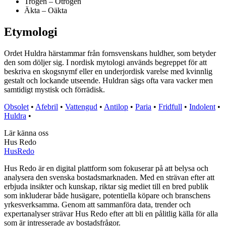
Trogen – Otrogen
Äkta – Oäkta
Etymologi
Ordet Huldra härstammar från fornsvenskans huldher, som betyder
den som döljer sig. I nordisk mytologi används begreppet för att
beskriva en skogsnymf eller en underjordisk varelse med kvinnlig
gestalt och lockande utseende. Huldran sägs ofta vara vacker men
samtidigt mystisk och förrädisk.
Obsolet
•
Afebril
•
Vattengud
•
Antilop
•
Paria
•
Fridfull
•
Indolent
•
Huldra
•
Lär känna oss
Hus Redo
Hus
Redo
Hus Redo är en digital plattform som fokuserar på att belysa och
analysera den svenska bostadsmarknaden. Med en strävan efter att
erbjuda insikter och kunskap, riktar sig mediet till en bred publik
som inkluderar både husägare, potentiella köpare och branschens
yrkesverksamma. Genom att sammanföra data, trender och
expertanalyser strävar Hus Redo efter att bli en pålitlig källa för alla
som är intresserade av bostadsfrågor.