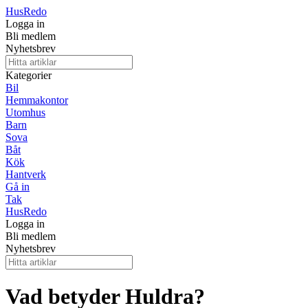
Hus
Redo
Logga in
Bli medlem
Nyhetsbrev
Kategorier
Bil
Hemmakontor
Utomhus
Barn
Sova
Båt
Kök
Hantverk
Gå in
Tak
Hus
Redo
Logga in
Bli medlem
Nyhetsbrev
Vad betyder Huldra?