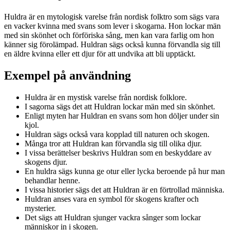
Huldra är en mytologisk varelse från nordisk folktro som sägs vara
en vacker kvinna med svans som lever i skogarna. Hon lockar män
med sin skönhet och förföriska sång, men kan vara farlig om hon
känner sig förolämpad. Huldran sägs också kunna förvandla sig till
en äldre kvinna eller ett djur för att undvika att bli upptäckt.
Exempel på användning
Huldra är en mystisk varelse från nordisk folklore.
I sagorna sägs det att Huldran lockar män med sin skönhet.
Enligt myten har Huldran en svans som hon döljer under sin
kjol.
Huldran sägs också vara kopplad till naturen och skogen.
Många tror att Huldran kan förvandla sig till olika djur.
I vissa berättelser beskrivs Huldran som en beskyddare av
skogens djur.
En huldra sägs kunna ge otur eller lycka beroende på hur man
behandlar henne.
I vissa historier sägs det att Huldran är en förtrollad människa.
Huldran anses vara en symbol för skogens krafter och
mysterier.
Det sägs att Huldran sjunger vackra sånger som lockar
människor in i skogen.