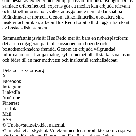
som består av experter med en djup passion för bostadsfrågor. Deras
samlade erfarenhet och expertis gör att mediet kan erbjuda relevant
och aktuell information, vilket är avgörande i en tid där snabba
förändringar är normen. Genom att kontinuerligt uppdatera sina
insikter och artiklar, arbetar Hus Redo för att alltid ligga i framkant
av bostadsdiskussionen.
Sammanfattningsvis är Hus Redo mer än bara en nyhetsplattform;
det är en engagerad part i diskussionen om boende och
bostadsmarknadens framtid. Genom att erbjuda välgrundad
information och främja dialog, syftar mediet till att stärka sina läsare
och bidra till en mer medveten och insiktsfull samhällsdebatt.
Dela och visa omsorg
X
Facebook
Instagram
LinkedIn
YouTube
Pinterest
TikTok
Mail
RSS
© Upphovsrättsskyddat material.
© Innehållet är skyddat. Vi rekommenderar produkter som vi själva
går i god för och kan få provision för köp via dessa länkar.