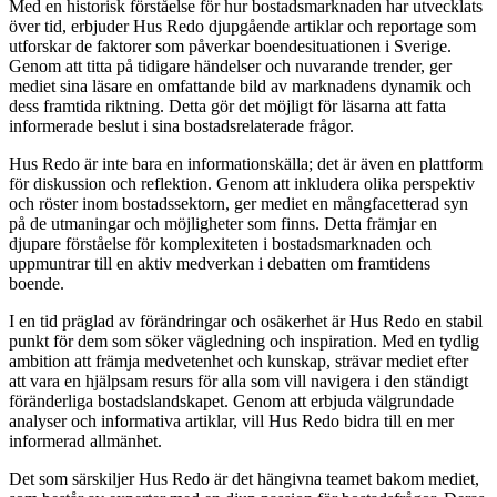
Med en historisk förståelse för hur bostadsmarknaden har utvecklats
över tid, erbjuder Hus Redo djupgående artiklar och reportage som
utforskar de faktorer som påverkar boendesituationen i Sverige.
Genom att titta på tidigare händelser och nuvarande trender, ger
mediet sina läsare en omfattande bild av marknadens dynamik och
dess framtida riktning. Detta gör det möjligt för läsarna att fatta
informerade beslut i sina bostadsrelaterade frågor.
Hus Redo är inte bara en informationskälla; det är även en plattform
för diskussion och reflektion. Genom att inkludera olika perspektiv
och röster inom bostadssektorn, ger mediet en mångfacetterad syn
på de utmaningar och möjligheter som finns. Detta främjar en
djupare förståelse för komplexiteten i bostadsmarknaden och
uppmuntrar till en aktiv medverkan i debatten om framtidens
boende.
I en tid präglad av förändringar och osäkerhet är Hus Redo en stabil
punkt för dem som söker vägledning och inspiration. Med en tydlig
ambition att främja medvetenhet och kunskap, strävar mediet efter
att vara en hjälpsam resurs för alla som vill navigera i den ständigt
föränderliga bostadslandskapet. Genom att erbjuda välgrundade
analyser och informativa artiklar, vill Hus Redo bidra till en mer
informerad allmänhet.
Det som särskiljer Hus Redo är det hängivna teamet bakom mediet,