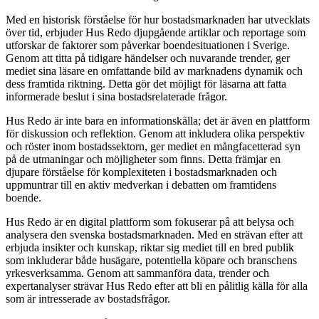
Med en historisk förståelse för hur bostadsmarknaden har utvecklats
över tid, erbjuder Hus Redo djupgående artiklar och reportage som
utforskar de faktorer som påverkar boendesituationen i Sverige.
Genom att titta på tidigare händelser och nuvarande trender, ger
mediet sina läsare en omfattande bild av marknadens dynamik och
dess framtida riktning. Detta gör det möjligt för läsarna att fatta
informerade beslut i sina bostadsrelaterade frågor.
Hus Redo är inte bara en informationskälla; det är även en plattform
för diskussion och reflektion. Genom att inkludera olika perspektiv
och röster inom bostadssektorn, ger mediet en mångfacetterad syn
på de utmaningar och möjligheter som finns. Detta främjar en
djupare förståelse för komplexiteten i bostadsmarknaden och
uppmuntrar till en aktiv medverkan i debatten om framtidens
boende.
Hus Redo är en digital plattform som fokuserar på att belysa och
analysera den svenska bostadsmarknaden. Med en strävan efter att
erbjuda insikter och kunskap, riktar sig mediet till en bred publik
som inkluderar både husägare, potentiella köpare och branschens
yrkesverksamma. Genom att sammanföra data, trender och
expertanalyser strävar Hus Redo efter att bli en pålitlig källa för alla
som är intresserade av bostadsfrågor.