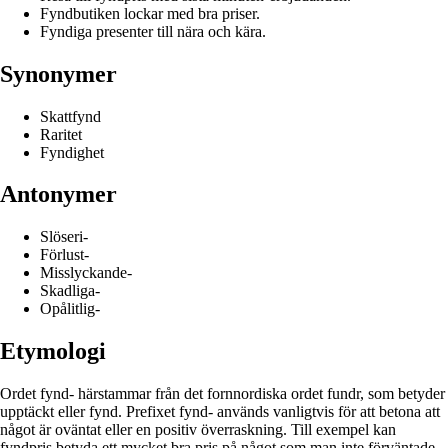
Fyndbutiken lockar med bra priser.
Fyndiga presenter till nära och kära.
Synonymer
Skattfynd
Raritet
Fyndighet
Antonymer
Slöseri-
Förlust-
Misslyckande-
Skadliga-
Opålitlig-
Etymologi
Ordet fynd- härstammar från det fornnordiska ordet fundr, som betyder
upptäckt eller fynd. Prefixet fynd- används vanligtvis för att betona att
något är oväntat eller en positiv överraskning. Till exempel kan
fyndpris betyda ett mycket bra pris på något som man inte förväntade