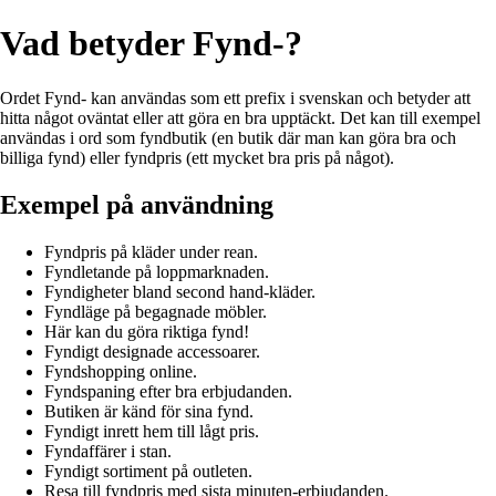
Vad betyder Fynd-?
Ordet Fynd- kan användas som ett prefix i svenskan och betyder att
hitta något oväntat eller att göra en bra upptäckt. Det kan till exempel
användas i ord som fyndbutik (en butik där man kan göra bra och
billiga fynd) eller fyndpris (ett mycket bra pris på något).
Exempel på användning
Fyndpris på kläder under rean.
Fyndletande på loppmarknaden.
Fyndigheter bland second hand-kläder.
Fyndläge på begagnade möbler.
Här kan du göra riktiga fynd!
Fyndigt designade accessoarer.
Fyndshopping online.
Fyndspaning efter bra erbjudanden.
Butiken är känd för sina fynd.
Fyndigt inrett hem till lågt pris.
Fyndaffärer i stan.
Fyndigt sortiment på outleten.
Resa till fyndpris med sista minuten-erbjudanden.