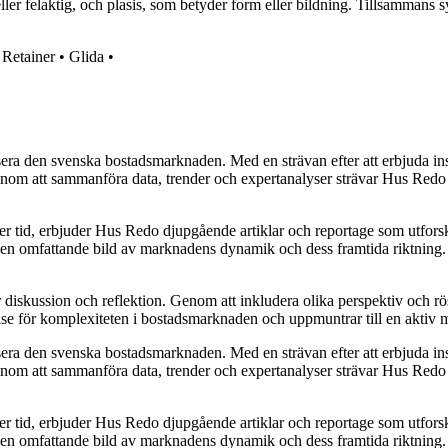
ler felaktig, och plasis, som betyder form eller bildning. Tillsammans s
•
Retainer
•
Glida
•
era den svenska bostadsmarknaden. Med en strävan efter att erbjuda insi
 att sammanföra data, trender och expertanalyser strävar Hus Redo efter
ver tid, erbjuder Hus Redo djupgående artiklar och reportage som utfor
e en omfattande bild av marknadens dynamik och dess framtida riktning. De
ör diskussion och reflektion. Genom att inkludera olika perspektiv och 
else för komplexiteten i bostadsmarknaden och uppmuntrar till en aktiv
era den svenska bostadsmarknaden. Med en strävan efter att erbjuda insi
 att sammanföra data, trender och expertanalyser strävar Hus Redo efter
ver tid, erbjuder Hus Redo djupgående artiklar och reportage som utfor
e en omfattande bild av marknadens dynamik och dess framtida riktning. De