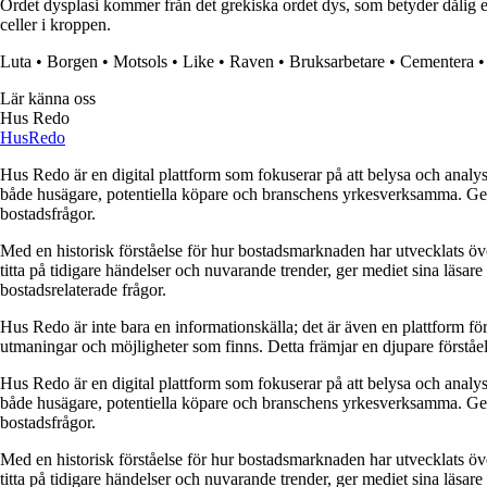
Ordet dysplasi kommer från det grekiska ordet dys, som betyder dålig el
celler i kroppen.
Luta
•
Borgen
•
Motsols
•
Like
•
Raven
•
Bruksarbetare
•
Cementera
Lär känna oss
Hus Redo
Hus
Redo
Hus Redo är en digital plattform som fokuserar på att belysa och analys
både husägare, potentiella köpare och branschens yrkesverksamma. Genom
bostadsfrågor.
Med en historisk förståelse för hur bostadsmarknaden har utvecklats ö
titta på tidigare händelser och nuvarande trender, ger mediet sina läsar
bostadsrelaterade frågor.
Hus Redo är inte bara en informationskälla; det är även en plattform f
utmaningar och möjligheter som finns. Detta främjar en djupare förstå
Hus Redo är en digital plattform som fokuserar på att belysa och analys
både husägare, potentiella köpare och branschens yrkesverksamma. Genom
bostadsfrågor.
Med en historisk förståelse för hur bostadsmarknaden har utvecklats ö
titta på tidigare händelser och nuvarande trender, ger mediet sina läsar