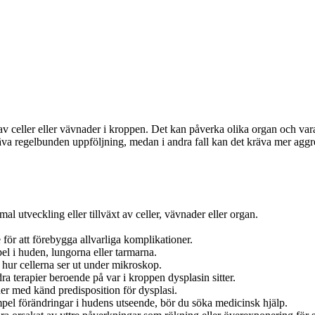
 celler eller vävnader i kroppen. Det kan påverka olika organ och vara an
kräva regelbunden uppföljning, medan i andra fall kan det kräva mer agg
l utveckling eller tillväxt av celler, vävnader eller organ.
e för att förebygga allvarliga komplikationer.
l i huden, lungorna eller tarmarna.
 hur cellerna ser ut under mikroskop.
ra terapier beroende på var i kroppen dysplasin sitter.
er med känd predisposition för dysplasi.
el förändringar i hudens utseende, bör du söka medicinsk hjälp.