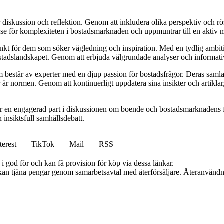
ör diskussion och reflektion. Genom att inkludera olika perspektiv och 
else för komplexiteten i bostadsmarknaden och uppmuntrar till en aktiv
unkt för dem som söker vägledning och inspiration. Med en tydlig ambiti
bostadslandskapet. Genom att erbjuda välgrundade analyser och informativ
består av experter med en djup passion för bostadsfrågor. Deras samlad
 är normen. Genom att kontinuerligt uppdatera sina insikter och artiklar,
r en engagerad part i diskussionen om boende och bostadsmarknadens f
h insiktsfull samhällsdebatt.
terest
TikTok
Mail
RSS
i god för och kan få provision för köp via dessa länkar.
i kan tjäna pengar genom samarbetsavtal med återförsäljare. Återanvändn