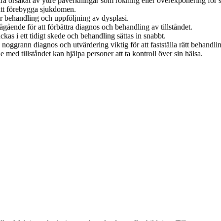
vara orsakat av yttre påverkningar som rökning eller överexponering för 
 att förebygga sjukdomen.
ler behandling och uppföljning av dysplasi.
gående för att förbättra diagnos och behandling av tillståndet.
as i ett tidigt skede och behandling sättas in snabbt.
noggrann diagnos och utvärdering viktig för att fastställa rätt behandli
 med tillståndet kan hjälpa personer att ta kontroll över sin hälsa.