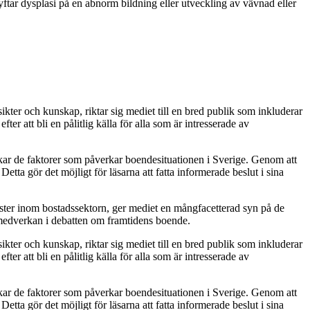
yftar dysplasi på en abnorm bildning eller utveckling av vävnad eller
kter och kunskap, riktar sig mediet till en bred publik som inkluderar
 att bli en pålitlig källa för alla som är intresserade av
skar de faktorer som påverkar boendesituationen i Sverige. Genom att
tta gör det möjligt för läsarna att fatta informerade beslut i sina
röster inom bostadssektorn, ger mediet en mångfacetterad syn på de
 medverkan i debatten om framtidens boende.
kter och kunskap, riktar sig mediet till en bred publik som inkluderar
 att bli en pålitlig källa för alla som är intresserade av
skar de faktorer som påverkar boendesituationen i Sverige. Genom att
tta gör det möjligt för läsarna att fatta informerade beslut i sina