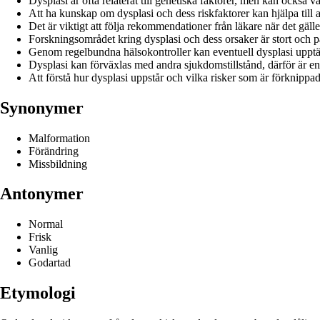
Dysplasi är ofta relaterat till genetiska faktorer, men kan också 
Att ha kunskap om dysplasi och dess riskfaktorer kan hjälpa till
Det är viktigt att följa rekommendationer från läkare när det gäl
Forskningsområdet kring dysplasi och dess orsaker är stort och på
Genom regelbundna hälsokontroller kan eventuell dysplasi upptäck
Dysplasi kan förväxlas med andra sjukdomstillstånd, därför är en 
Att förstå hur dysplasi uppstår och vilka risker som är förknippade
Synonymer
Malformation
Förändring
Missbildning
Antonymer
Normal
Frisk
Vanlig
Godartad
Etymologi