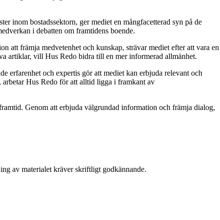
röster inom bostadssektorn, ger mediet en mångfacetterad syn på de
 medverkan i debatten om framtidens boende.
on att främja medvetenhet och kunskap, strävar mediet efter att vara en
a artiklar, vill Hus Redo bidra till en mer informerad allmänhet.
e erfarenhet och expertis gör att mediet kan erbjuda relevant och
 arbetar Hus Redo för att alltid ligga i framkant av
ramtid. Genom att erbjuda välgrundad information och främja dialog,
ing av materialet kräver skriftligt godkännande.