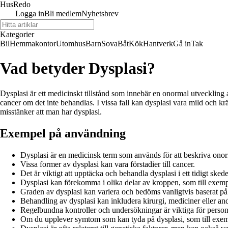
Hus
Redo
Logga in
Bli medlem
Nyhetsbrev
Kategorier
Bil
Hemmakontor
Utomhus
Barn
Sova
Båt
Kök
Hantverk
Gå in
Tak
Vad betyder Dysplasi?
Dysplasi är ett medicinskt tillstånd som innebär en onormal utveckling av
cancer om det inte behandlas. I vissa fall kan dysplasi vara mild och 
misstänker att man har dysplasi.
Exempel på användning
Dysplasi är en medicinsk term som används för att beskriva onorma
Vissa former av dysplasi kan vara förstadier till cancer.
Det är viktigt att upptäcka och behandla dysplasi i ett tidigt sked
Dysplasi kan förekomma i olika delar av kroppen, som till exempe
Graden av dysplasi kan variera och bedöms vanligtvis baserat på
Behandling av dysplasi kan inkludera kirurgi, mediciner eller and
Regelbundna kontroller och undersökningar är viktiga för person
Om du upplever symtom som kan tyda på dysplasi, som till exemp