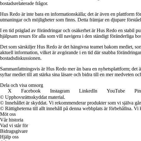
bostadsrelaterade frågor.
Hus Redo är inte bara en informationskälla; det är även en plattform f
utmaningar och möjligheter som finns. Detta främjar en djupare förstå
I en tid präglad av förändringar och osäkerhet är Hus Redo en stabil p
hjälpsam resurs för alla som vill navigera i den ständigt föränderliga 
Det som särskiljer Hus Redo är det hängivna teamet bakom mediet, som 
aktuell information, vilket är avgörande i en tid där snabba förändringar
bostadsdiskussionen.
Sammanfattningsvis är Hus Redo mer än bara en nyhetsplattform; det ä
syftar mediet till att stärka sina läsare och bidra till en mer medveten oc
Dela och visa omsorg
X
Facebook
Instagram
LinkedIn
YouTube
Pin
© Upphovsrättsskyddat material.
© Innehållet är skyddat. Vi rekommenderar produkter som vi själva går 
© Rättigheterna till allt innehåll på denna webbplats är förbehållna. V
Möt oss
Vår historia
Vad vi står för
Bidragsgivare
Hjälp oss