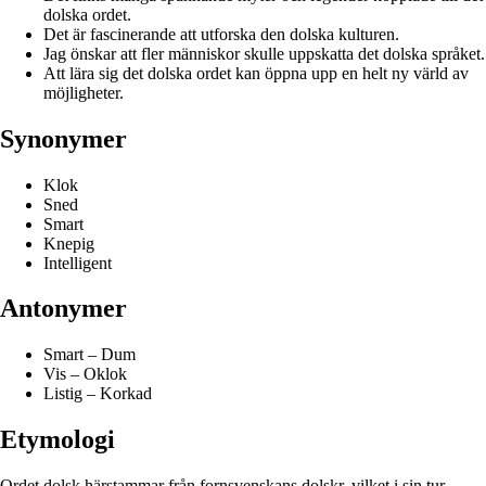
dolska ordet.
Det är fascinerande att utforska den dolska kulturen.
Jag önskar att fler människor skulle uppskatta det dolska språket.
Att lära sig det dolska ordet kan öppna upp en helt ny värld av
möjligheter.
Synonymer
Klok
Sned
Smart
Knepig
Intelligent
Antonymer
Smart – Dum
Vis – Oklok
Listig – Korkad
Etymologi
Ordet dolsk härstammar från fornsvenskans dolskr, vilket i sin tur