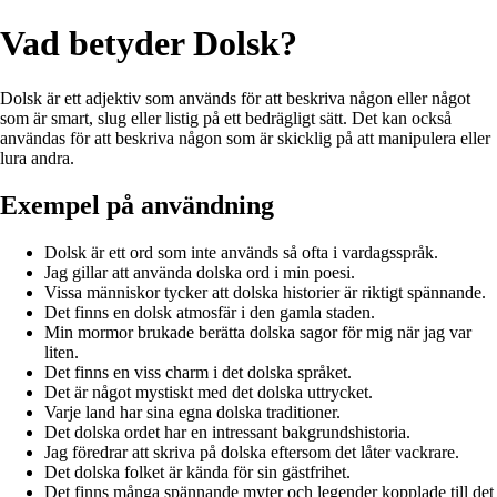
Vad betyder Dolsk?
Dolsk är ett adjektiv som används för att beskriva någon eller något
som är smart, slug eller listig på ett bedrägligt sätt. Det kan också
användas för att beskriva någon som är skicklig på att manipulera eller
lura andra.
Exempel på användning
Dolsk är ett ord som inte används så ofta i vardagsspråk.
Jag gillar att använda dolska ord i min poesi.
Vissa människor tycker att dolska historier är riktigt spännande.
Det finns en dolsk atmosfär i den gamla staden.
Min mormor brukade berätta dolska sagor för mig när jag var
liten.
Det finns en viss charm i det dolska språket.
Det är något mystiskt med det dolska uttrycket.
Varje land har sina egna dolska traditioner.
Det dolska ordet har en intressant bakgrundshistoria.
Jag föredrar att skriva på dolska eftersom det låter vackrare.
Det dolska folket är kända för sin gästfrihet.
Det finns många spännande myter och legender kopplade till det