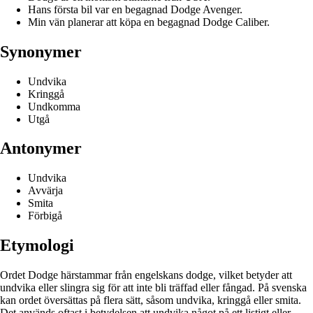
Hans första bil var en begagnad Dodge Avenger.
Min vän planerar att köpa en begagnad Dodge Caliber.
Synonymer
Undvika
Kringgå
Undkomma
Utgå
Antonymer
Undvika
Avvärja
Smita
Förbigå
Etymologi
Ordet Dodge härstammar från engelskans dodge, vilket betyder att
undvika eller slingra sig för att inte bli träffad eller fångad. På svenska
kan ordet översättas på flera sätt, såsom undvika, kringgå eller smita.
Det används oftast i betydelsen att undvika något på ett listigt eller