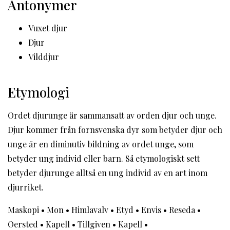
Antonymer
Vuxet djur
Djur
Vilddjur
Etymologi
Ordet djurunge är sammansatt av orden djur och unge.
Djur kommer från fornsvenska dyr som betyder djur och
unge är en diminutiv bildning av ordet unge, som
betyder ung individ eller barn. Så etymologiskt sett
betyder djurunge alltså en ung individ av en art inom
djurriket.
Maskopi
•
Mon
•
Himlavalv
•
Etyd
•
Envis
•
Reseda
•
Oersted
•
Kapell
•
Tillgiven
•
Kapell
•