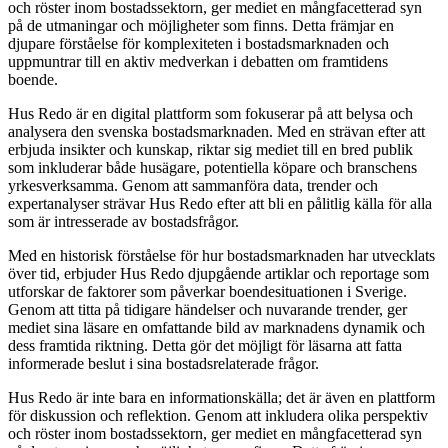
och röster inom bostadssektorn, ger mediet en mångfacetterad syn
på de utmaningar och möjligheter som finns. Detta främjar en
djupare förståelse för komplexiteten i bostadsmarknaden och
uppmuntrar till en aktiv medverkan i debatten om framtidens
boende.
Hus Redo är en digital plattform som fokuserar på att belysa och
analysera den svenska bostadsmarknaden. Med en strävan efter att
erbjuda insikter och kunskap, riktar sig mediet till en bred publik
som inkluderar både husägare, potentiella köpare och branschens
yrkesverksamma. Genom att sammanföra data, trender och
expertanalyser strävar Hus Redo efter att bli en pålitlig källa för alla
som är intresserade av bostadsfrågor.
Med en historisk förståelse för hur bostadsmarknaden har utvecklats
över tid, erbjuder Hus Redo djupgående artiklar och reportage som
utforskar de faktorer som påverkar boendesituationen i Sverige.
Genom att titta på tidigare händelser och nuvarande trender, ger
mediet sina läsare en omfattande bild av marknadens dynamik och
dess framtida riktning. Detta gör det möjligt för läsarna att fatta
informerade beslut i sina bostadsrelaterade frågor.
Hus Redo är inte bara en informationskälla; det är även en plattform
för diskussion och reflektion. Genom att inkludera olika perspektiv
och röster inom bostadssektorn, ger mediet en mångfacetterad syn