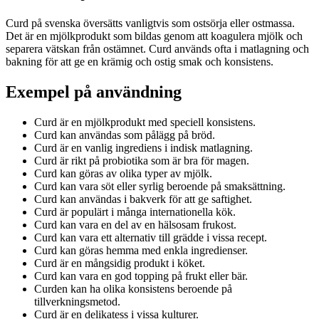
Curd på svenska översätts vanligtvis som ostsörja eller ostmassa.
Det är en mjölkprodukt som bildas genom att koagulera mjölk och
separera vätskan från ostämnet. Curd används ofta i matlagning och
bakning för att ge en krämig och ostig smak och konsistens.
Exempel på användning
Curd är en mjölkprodukt med speciell konsistens.
Curd kan användas som pålägg på bröd.
Curd är en vanlig ingrediens i indisk matlagning.
Curd är rikt på probiotika som är bra för magen.
Curd kan göras av olika typer av mjölk.
Curd kan vara söt eller syrlig beroende på smaksättning.
Curd kan användas i bakverk för att ge saftighet.
Curd är populärt i många internationella kök.
Curd kan vara en del av en hälsosam frukost.
Curd kan vara ett alternativ till grädde i vissa recept.
Curd kan göras hemma med enkla ingredienser.
Curd är en mångsidig produkt i köket.
Curd kan vara en god topping på frukt eller bär.
Curden kan ha olika konsistens beroende på
tillverkningsmetod.
Curd är en delikatess i vissa kulturer.