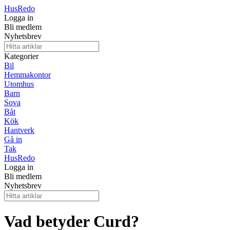
Hus
Redo
Logga in
Bli medlem
Nyhetsbrev
Kategorier
Bil
Hemmakontor
Utomhus
Barn
Sova
Båt
Kök
Hantverk
Gå in
Tak
Hus
Redo
Logga in
Bli medlem
Nyhetsbrev
Vad betyder Curd?