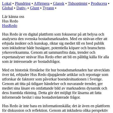
Lokal
•
Plundring
•
Affirmera
•
Glansk
•
Tidsoptimist
•
Producera
•
Global
•
Dativ-
•
Glunt
•
Tyrann
•
Lär känna oss
Hus Redo
Hus
Redo
Hus Redo är en digital plattform som fokuserar på att belysa och
analysera den svenska bostadsmarknaden. Med en strävan efter att
erbjuda insikter och kunskap, riktar sig mediet till en bred publik
som inkluderar både husägare, potentiella köpare och branschens
yrkesverksamma. Genom att sammanföra data, trender och
expertanalyser strävar Hus Redo efter att bli en pålitlig källa för alla
som är intresserade av bostadsfrågor.
Med en historisk förståelse för hur bostadsmarknaden har utvecklats
över tid, erbjuder Hus Redo djupgående artiklar och reportage som
utforskar de faktorer som påverkar boendesituationen i Sverige.
Genom att titta på tidigare händelser och nuvarande trender, ger
mediet sina läsare en omfattande bild av marknadens dynamik och
dess framtida riktning. Detta gör det möjligt för läsarna att fatta
informerade beslut i sina bostadsrelaterade frågor.
Hus Redo är inte bara en informationskälla; det är även en plattform
för diskussion och reflektion. Genom att inkludera olika perspektiv