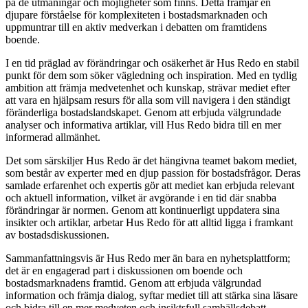
på de utmaningar och möjligheter som finns. Detta främjar en
djupare förståelse för komplexiteten i bostadsmarknaden och
uppmuntrar till en aktiv medverkan i debatten om framtidens
boende.
I en tid präglad av förändringar och osäkerhet är Hus Redo en stabil
punkt för dem som söker vägledning och inspiration. Med en tydlig
ambition att främja medvetenhet och kunskap, strävar mediet efter
att vara en hjälpsam resurs för alla som vill navigera i den ständigt
föränderliga bostadslandskapet. Genom att erbjuda välgrundade
analyser och informativa artiklar, vill Hus Redo bidra till en mer
informerad allmänhet.
Det som särskiljer Hus Redo är det hängivna teamet bakom mediet,
som består av experter med en djup passion för bostadsfrågor. Deras
samlade erfarenhet och expertis gör att mediet kan erbjuda relevant
och aktuell information, vilket är avgörande i en tid där snabba
förändringar är normen. Genom att kontinuerligt uppdatera sina
insikter och artiklar, arbetar Hus Redo för att alltid ligga i framkant
av bostadsdiskussionen.
Sammanfattningsvis är Hus Redo mer än bara en nyhetsplattform;
det är en engagerad part i diskussionen om boende och
bostadsmarknadens framtid. Genom att erbjuda välgrundad
information och främja dialog, syftar mediet till att stärka sina läsare
och bidra till en mer medveten och insiktsfull samhällsdebatt.