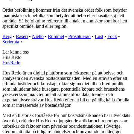
Ordet befolkning kommer från det svenska ordet folk som betyder
människor och befolka som betyder att bebo eller bosätta sig i ett
område. Så befolkning refererar till antalet människor som bor i ett
specifikt område, land eller region.
Berg
•
Raseri
•
Niello
•
Rummel
•
Prostituerad
•
Lust
•
Fock
•
Serieruta
•
Lär känna oss
Hus Redo
Hus
Redo
Hus Redo är en digital plattform som fokuserar på att belysa och
analysera den svenska bostadsmarknaden. Med en strävan efter att
erbjuda insikter och kunskap, riktar sig mediet till en bred publik
som inkluderar både husägare, potentiella köpare och branschens
yrkesverksamma. Genom att sammanföra data, trender och
expertanalyser strävar Hus Redo efter att bli en pålitlig källa för alla
som är intresserade av bostadsfrågor.
Med en historisk förståelse för hur bostadsmarknaden har utvecklats
över tid, erbjuder Hus Redo djupgående artiklar och reportage som
utforskar de faktorer som påverkar boendesituationen i Sverige.
Genom att titta på tidigare händelser och nuvarande trender, ger