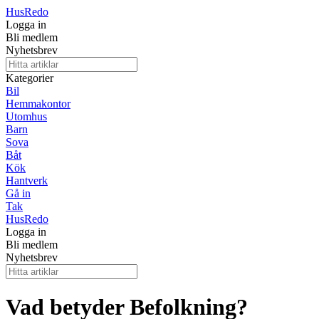
Hus
Redo
Logga in
Bli medlem
Nyhetsbrev
Kategorier
Bil
Hemmakontor
Utomhus
Barn
Sova
Båt
Kök
Hantverk
Gå in
Tak
Hus
Redo
Logga in
Bli medlem
Nyhetsbrev
Vad betyder Befolkning?