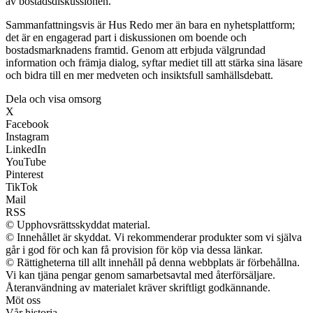
av bostadsdiskussionen.
Sammanfattningsvis är Hus Redo mer än bara en nyhetsplattform;
det är en engagerad part i diskussionen om boende och
bostadsmarknadens framtid. Genom att erbjuda välgrundad
information och främja dialog, syftar mediet till att stärka sina läsare
och bidra till en mer medveten och insiktsfull samhällsdebatt.
Dela och visa omsorg
X
Facebook
Instagram
LinkedIn
YouTube
Pinterest
TikTok
Mail
RSS
© Upphovsrättsskyddat material.
© Innehållet är skyddat. Vi rekommenderar produkter som vi själva
går i god för och kan få provision för köp via dessa länkar.
© Rättigheterna till allt innehåll på denna webbplats är förbehållna.
Vi kan tjäna pengar genom samarbetsavtal med återförsäljare.
Återanvändning av materialet kräver skriftligt godkännande.
Möt oss
Vår historia