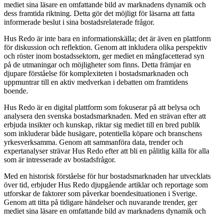
mediet sina läsare en omfattande bild av marknadens dynamik och
dess framtida riktning. Detta gör det möjligt för läsarna att fatta
informerade beslut i sina bostadsrelaterade frågor.
Hus Redo är inte bara en informationskälla; det är även en plattform
för diskussion och reflektion. Genom att inkludera olika perspektiv
och röster inom bostadssektorn, ger mediet en mångfacetterad syn
på de utmaningar och möjligheter som finns. Detta främjar en
djupare förståelse för komplexiteten i bostadsmarknaden och
uppmuntrar till en aktiv medverkan i debatten om framtidens
boende.
Hus Redo är en digital plattform som fokuserar på att belysa och
analysera den svenska bostadsmarknaden. Med en strävan efter att
erbjuda insikter och kunskap, riktar sig mediet till en bred publik
som inkluderar både husägare, potentiella köpare och branschens
yrkesverksamma. Genom att sammanföra data, trender och
expertanalyser strävar Hus Redo efter att bli en pålitlig källa för alla
som är intresserade av bostadsfrågor.
Med en historisk förståelse för hur bostadsmarknaden har utvecklats
över tid, erbjuder Hus Redo djupgående artiklar och reportage som
utforskar de faktorer som påverkar boendesituationen i Sverige.
Genom att titta på tidigare händelser och nuvarande trender, ger
mediet sina läsare en omfattande bild av marknadens dynamik och