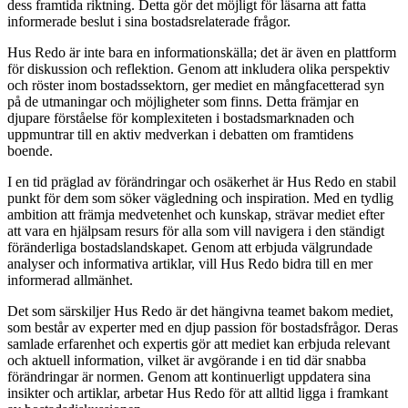
dess framtida riktning. Detta gör det möjligt för läsarna att fatta
informerade beslut i sina bostadsrelaterade frågor.
Hus Redo är inte bara en informationskälla; det är även en plattform
för diskussion och reflektion. Genom att inkludera olika perspektiv
och röster inom bostadssektorn, ger mediet en mångfacetterad syn
på de utmaningar och möjligheter som finns. Detta främjar en
djupare förståelse för komplexiteten i bostadsmarknaden och
uppmuntrar till en aktiv medverkan i debatten om framtidens
boende.
I en tid präglad av förändringar och osäkerhet är Hus Redo en stabil
punkt för dem som söker vägledning och inspiration. Med en tydlig
ambition att främja medvetenhet och kunskap, strävar mediet efter
att vara en hjälpsam resurs för alla som vill navigera i den ständigt
föränderliga bostadslandskapet. Genom att erbjuda välgrundade
analyser och informativa artiklar, vill Hus Redo bidra till en mer
informerad allmänhet.
Det som särskiljer Hus Redo är det hängivna teamet bakom mediet,
som består av experter med en djup passion för bostadsfrågor. Deras
samlade erfarenhet och expertis gör att mediet kan erbjuda relevant
och aktuell information, vilket är avgörande i en tid där snabba
förändringar är normen. Genom att kontinuerligt uppdatera sina
insikter och artiklar, arbetar Hus Redo för att alltid ligga i framkant