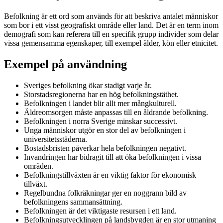
Befolkning är ett ord som används för att beskriva antalet människor
som bor i ett visst geografiskt område eller land. Det är en term inom
demografi som kan referera till en specifik grupp individer som delar
vissa gemensamma egenskaper, till exempel ålder, kön eller etnicitet.
Exempel på användning
Sveriges befolkning ökar stadigt varje år.
Storstadsregionerna har en hög befolkningstäthet.
Befolkningen i landet blir allt mer mångkulturell.
Äldreomsorgen måste anpassas till en åldrande befolkning.
Befolkningen i norra Sverige minskar successivt.
Unga människor utgör en stor del av befolkningen i
universitetsstäderna.
Bostadsbristen påverkar hela befolkningen negativt.
Invandringen har bidragit till att öka befolkningen i vissa
områden.
Befolkningstillväxten är en viktig faktor för ekonomisk
tillväxt.
Regelbundna folkräkningar ger en noggrann bild av
befolkningens sammansättning.
Befolkningen är det viktigaste resursen i ett land.
Befolkningsutvecklingen på landsbygden är en stor utmaning