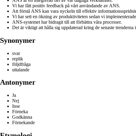
ANS är en integrerad del av vår dagliga verksamhet.
Vi har fått positiv feedback på vårt användande av ANS.
Att förstå ANS kan vara nyckeln till effektiv informationsspridni
Vi har sett en ökning av produktiviteten sedan vi implementera
ANS-systemet har bidragit till att förbättra våra processer.
Det är viktigt att hålla sig uppdaterad kring de senaste trendern
Synonymer
svar
replik
följdfråga
uttalande
Antonymer
Ja
Nej
Inse
Förneka
Godkänna
Förnekande
Etymologi