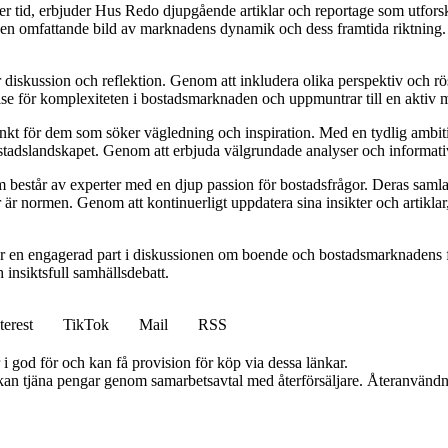
ver tid, erbjuder Hus Redo djupgående artiklar och reportage som utfor
e en omfattande bild av marknadens dynamik och dess framtida riktning. De
ör diskussion och reflektion. Genom att inkludera olika perspektiv och 
else för komplexiteten i bostadsmarknaden och uppmuntrar till en aktiv
unkt för dem som söker vägledning och inspiration. Med en tydlig ambiti
bostadslandskapet. Genom att erbjuda välgrundade analyser och informativ
består av experter med en djup passion för bostadsfrågor. Deras samlad
 är normen. Genom att kontinuerligt uppdatera sina insikter och artiklar,
r en engagerad part i diskussionen om boende och bostadsmarknadens f
h insiktsfull samhällsdebatt.
terest
TikTok
Mail
RSS
i god för och kan få provision för köp via dessa länkar.
i kan tjäna pengar genom samarbetsavtal med återförsäljare. Återanvändn