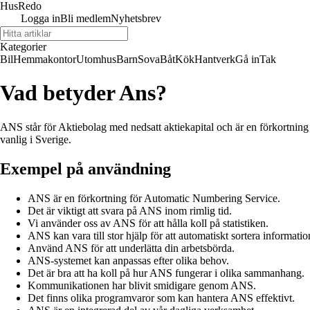
Hus
Redo
Logga in
Bli medlem
Nyhetsbrev
Kategorier
Bil
Hemmakontor
Utomhus
Barn
Sova
Båt
Kök
Hantverk
Gå in
Tak
Vad betyder Ans?
ANS står för Aktiebolag med nedsatt aktiekapital och är en förkortning
vanlig i Sverige.
Exempel på användning
ANS är en förkortning för Automatic Numbering Service.
Det är viktigt att svara på ANS inom rimlig tid.
Vi använder oss av ANS för att hålla koll på statistiken.
ANS kan vara till stor hjälp för att automatiskt sortera informatio
Använd ANS för att underlätta din arbetsbörda.
ANS-systemet kan anpassas efter olika behov.
Det är bra att ha koll på hur ANS fungerar i olika sammanhang.
Kommunikationen har blivit smidigare genom ANS.
Det finns olika programvaror som kan hantera ANS effektivt.