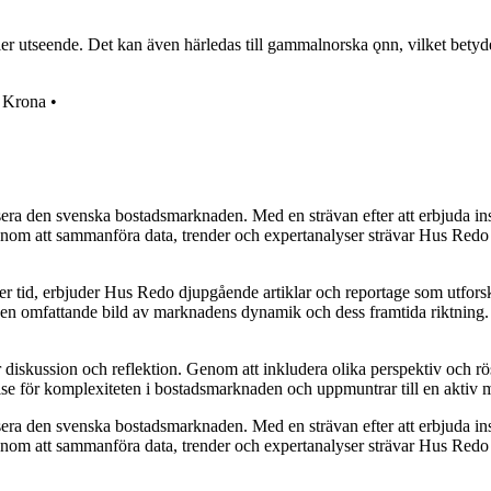
r utseende. Det kan även härledas till gammalnorska ǫnn, vilket betyde
•
Krona
•
era den svenska bostadsmarknaden. Med en strävan efter att erbjuda insi
 att sammanföra data, trender och expertanalyser strävar Hus Redo efter
ver tid, erbjuder Hus Redo djupgående artiklar och reportage som utfor
e en omfattande bild av marknadens dynamik och dess framtida riktning. De
ör diskussion och reflektion. Genom att inkludera olika perspektiv och 
else för komplexiteten i bostadsmarknaden och uppmuntrar till en aktiv
era den svenska bostadsmarknaden. Med en strävan efter att erbjuda insi
 att sammanföra data, trender och expertanalyser strävar Hus Redo efter