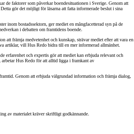
skar de faktorer som påverkar boendesituationen i Sverige. Genom att
tta gör det möjligt för läsarna att fatta informerade beslut i sina
röster inom bostadssektorn, ger mediet en mångfacetterad syn på de
 medverkan i debatten om framtidens boende.
on att främja medvetenhet och kunskap, strävar mediet efter att vara en
a artiklar, vill Hus Redo bidra till en mer informerad allmänhet.
e erfarenhet och expertis gör att mediet kan erbjuda relevant och
 arbetar Hus Redo för att alltid ligga i framkant av
ramtid. Genom att erbjuda välgrundad information och främja dialog,
ing av materialet kräver skriftligt godkännande.