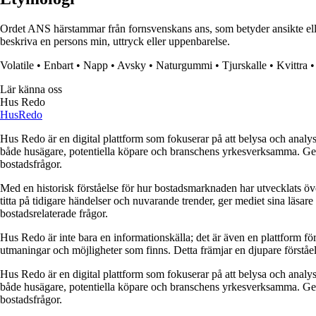
Ordet ANS härstammar från fornsvenskans ans, som betyder ansikte elle
beskriva en persons min, uttryck eller uppenbarelse.
Volatile
•
Enbart
•
Napp
•
Avsky
•
Naturgummi
•
Tjurskalle
•
Kvittra
Lär känna oss
Hus Redo
Hus
Redo
Hus Redo är en digital plattform som fokuserar på att belysa och analys
både husägare, potentiella köpare och branschens yrkesverksamma. Genom
bostadsfrågor.
Med en historisk förståelse för hur bostadsmarknaden har utvecklats ö
titta på tidigare händelser och nuvarande trender, ger mediet sina läsar
bostadsrelaterade frågor.
Hus Redo är inte bara en informationskälla; det är även en plattform f
utmaningar och möjligheter som finns. Detta främjar en djupare förstå
Hus Redo är en digital plattform som fokuserar på att belysa och analys
både husägare, potentiella köpare och branschens yrkesverksamma. Genom
bostadsfrågor.