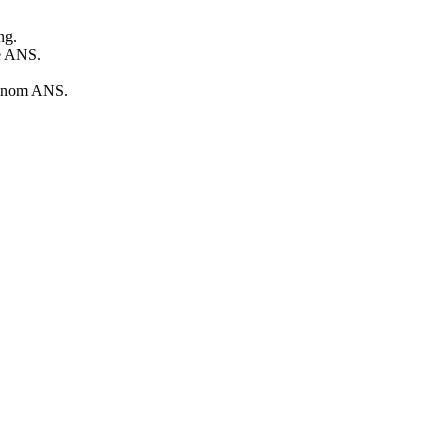
ng.
de ANS.
a inom ANS.