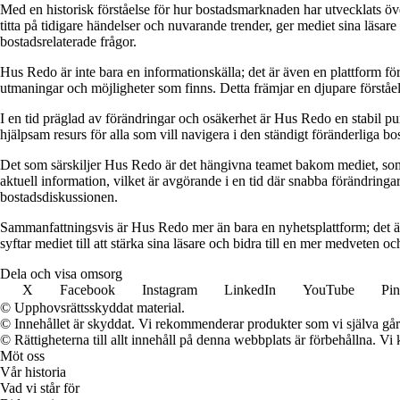
Med en historisk förståelse för hur bostadsmarknaden har utvecklats ö
titta på tidigare händelser och nuvarande trender, ger mediet sina läsar
bostadsrelaterade frågor.
Hus Redo är inte bara en informationskälla; det är även en plattform f
utmaningar och möjligheter som finns. Detta främjar en djupare förstå
I en tid präglad av förändringar och osäkerhet är Hus Redo en stabil p
hjälpsam resurs för alla som vill navigera i den ständigt föränderliga 
Det som särskiljer Hus Redo är det hängivna teamet bakom mediet, som 
aktuell information, vilket är avgörande i en tid där snabba förändringar
bostadsdiskussionen.
Sammanfattningsvis är Hus Redo mer än bara en nyhetsplattform; det ä
syftar mediet till att stärka sina läsare och bidra till en mer medveten oc
Dela och visa omsorg
X
Facebook
Instagram
LinkedIn
YouTube
Pin
© Upphovsrättsskyddat material.
© Innehållet är skyddat. Vi rekommenderar produkter som vi själva går 
© Rättigheterna till allt innehåll på denna webbplats är förbehållna. V
Möt oss
Vår historia
Vad vi står för