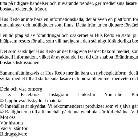
titta på tidigare händelser och nuvarande trender, ger mediet sina läsar
bostadsrelaterade frågor.
Hus Redo är inte bara en informationskälla; det är även en plattform f
utmaningar och möjligheter som finns. Detta främjar en djupare förstå
I en tid präglad av förändringar och osäkerhet är Hus Redo en stabil p
hjälpsam resurs för alla som vill navigera i den ständigt föränderliga 
Det som särskiljer Hus Redo är det hängivna teamet bakom mediet, som 
aktuell information, vilket är avgörande i en tid där snabba förändringar
bostadsdiskussionen.
Sammanfattningsvis är Hus Redo mer än bara en nyhetsplattform; det ä
syftar mediet till att stärka sina läsare och bidra till en mer medveten oc
Dela och visa omsorg
X
Facebook
Instagram
LinkedIn
YouTube
Pin
© Upphovsrättsskyddat material.
© Innehållet är skyddat. Vi rekommenderar produkter som vi själva går 
© Rättigheterna till allt innehåll på denna webbplats är förbehållna. V
Möt oss
Vår historia
Vad vi står för
Bidragsgivare