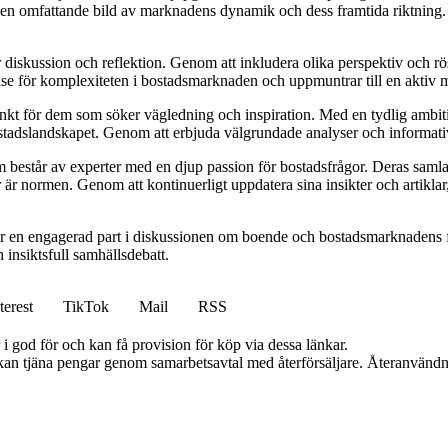
e en omfattande bild av marknadens dynamik och dess framtida riktning. De
ör diskussion och reflektion. Genom att inkludera olika perspektiv och 
else för komplexiteten i bostadsmarknaden och uppmuntrar till en aktiv
unkt för dem som söker vägledning och inspiration. Med en tydlig ambiti
bostadslandskapet. Genom att erbjuda välgrundade analyser och informativ
består av experter med en djup passion för bostadsfrågor. Deras samlad
 är normen. Genom att kontinuerligt uppdatera sina insikter och artiklar,
r en engagerad part i diskussionen om boende och bostadsmarknadens f
h insiktsfull samhällsdebatt.
terest
TikTok
Mail
RSS
i god för och kan få provision för köp via dessa länkar.
i kan tjäna pengar genom samarbetsavtal med återförsäljare. Återanvändn