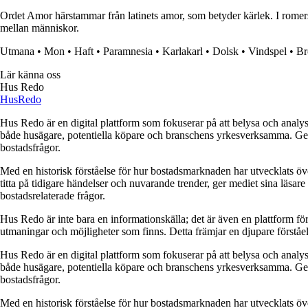
Ordet Amor härstammar från latinets amor, som betyder kärlek. I romer
mellan människor.
Utmana
•
Mon
•
Haft
•
Paramnesia
•
Karlakarl
•
Dolsk
•
Vindspel
•
Br
Lär känna oss
Hus Redo
Hus
Redo
Hus Redo är en digital plattform som fokuserar på att belysa och analys
både husägare, potentiella köpare och branschens yrkesverksamma. Genom
bostadsfrågor.
Med en historisk förståelse för hur bostadsmarknaden har utvecklats ö
titta på tidigare händelser och nuvarande trender, ger mediet sina läsar
bostadsrelaterade frågor.
Hus Redo är inte bara en informationskälla; det är även en plattform f
utmaningar och möjligheter som finns. Detta främjar en djupare förstå
Hus Redo är en digital plattform som fokuserar på att belysa och analys
både husägare, potentiella köpare och branschens yrkesverksamma. Genom
bostadsfrågor.
Med en historisk förståelse för hur bostadsmarknaden har utvecklats ö