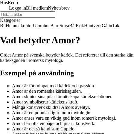
Hus
Redo
Logga in
Bli medlem
Nyhetsbrev
Kategorier
Bil
Hemmakontor
Utomhus
Barn
Sova
Båt
Kök
Hantverk
Gå in
Tak
Vad betyder Amor?
Ordet Amor på svenska betyder kärlek. Det refererar till den starka kä
kärleksguden i romersk mytologi.
Exempel på användning
Amor är förknippat med kärlek och passion.
Amor är den romerska kärleksguden.
Amor skjuter sina pilar för att skapa kärleksrelationer.
Amor symboliserar kärlekens kraft.
Många konstverk skildrar Amors äventyr.
Amor är en populär figur inom mytologin.
Amor anses vara en viktig gud inom romersk mytologi.
Amor bär ofta en båge och pilar i konstverk.
Amor är också känd som Cupido.