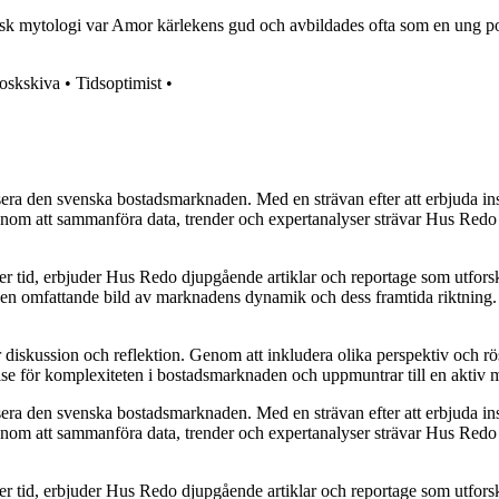
sk mytologi var Amor kärlekens gud och avbildades ofta som en ung pojk
oskskiva
•
Tidsoptimist
•
era den svenska bostadsmarknaden. Med en strävan efter att erbjuda insi
 att sammanföra data, trender och expertanalyser strävar Hus Redo efter
ver tid, erbjuder Hus Redo djupgående artiklar och reportage som utfor
e en omfattande bild av marknadens dynamik och dess framtida riktning. De
ör diskussion och reflektion. Genom att inkludera olika perspektiv och 
else för komplexiteten i bostadsmarknaden och uppmuntrar till en aktiv
era den svenska bostadsmarknaden. Med en strävan efter att erbjuda insi
 att sammanföra data, trender och expertanalyser strävar Hus Redo efter
ver tid, erbjuder Hus Redo djupgående artiklar och reportage som utfor