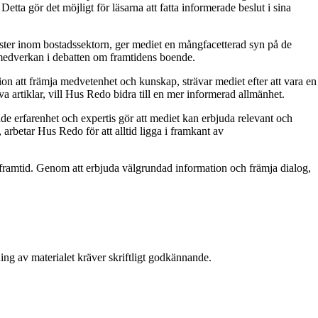
tta gör det möjligt för läsarna att fatta informerade beslut i sina
röster inom bostadssektorn, ger mediet en mångfacetterad syn på de
 medverkan i debatten om framtidens boende.
on att främja medvetenhet och kunskap, strävar mediet efter att vara en
a artiklar, vill Hus Redo bidra till en mer informerad allmänhet.
e erfarenhet och expertis gör att mediet kan erbjuda relevant och
 arbetar Hus Redo för att alltid ligga i framkant av
ramtid. Genom att erbjuda välgrundad information och främja dialog,
ing av materialet kräver skriftligt godkännande.