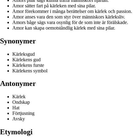
Amors pilar sägs kunna träffa människors hjärtan.
Amor sätter fart på kärleken med sina pilar.
Amor förekommer i många berättelser om kärlek och passion.
Amor anses vara den som styr över människors kärleksliv.
Amors båge sägs vara osynlig för de som inte är förälskade.
Amor kan skapa oemotståndlig kärlek med sina pilar.
Synonymer
Kärleksgud
Kärlekens gud
Kärlekens furste
Kärlekens symbol
Antonymer
Kärlek
Ondskap
Hat
Förtjusning
Avsky
Etymologi